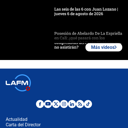
Las seis de las 6 con Juan Lozano |
jueves 6 de agosto de 2026
Posesión de Abelardo De La Espriella
en Cali: ¿qué pasará con los
congresistas del Pacto Histórico que
no asistirán?
Más videos
Álvaro Uribe asistirá a la posesión y
crece el pulso por la elección del
contralor
🔴 EN VIVO | Noticiero La FM con
Juan Lozano - 6 de agosto de 2026
¿Por qué De la Espriella gobernará
desde Barranquilla? Experto explica
la razón
Actualidad
Carta del Director