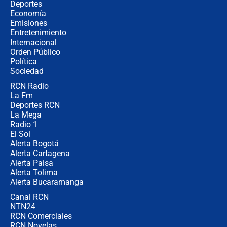
Estratega de Abelardo de la Espriella
Deportes
revela cómo venció a la “casta
Economía
política” en campaña: “Estaba
Emisiones
completamente seguro”
Entretenimiento
Internacional
Alias ‘Calarcá’ habría pagado $60
Orden Público
millones al mes a un supuesto
Política
coronel para filtrar información del
Ejército
Sociedad
RCN Radio
Las razones para escoger al nuevo
La Fm
director de la Policía
Deportes RCN
La Mega
Radio 1
El Sol
Alerta Bogotá
Alerta Cartagena
Alerta Paisa
Alerta Tolima
Alerta Bucaramanga
Canal RCN
NTN24
RCN Comerciales
RCN Novelas