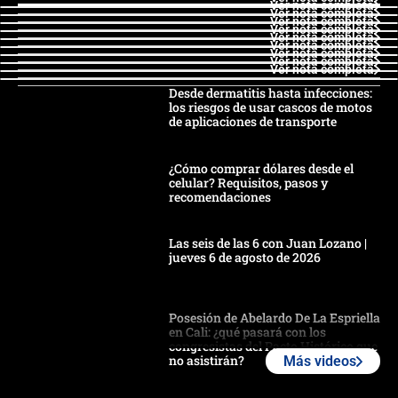
Ver nota completa
Ver nota completa
Ver nota completa
Ver nota completa
Ver nota completa
Ver nota completa
Ver nota completa
Ver nota completa
Ver nota completa
Desde dermatitis hasta infecciones:
los riesgos de usar cascos de motos
de aplicaciones de transporte
¿Cómo comprar dólares desde el
celular? Requisitos, pasos y
recomendaciones
Las seis de las 6 con Juan Lozano |
jueves 6 de agosto de 2026
Posesión de Abelardo De La Espriella
en Cali: ¿qué pasará con los
congresistas del Pacto Histórico que
no asistirán?
Más videos
Álvaro Uribe asistirá a la posesión y