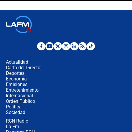
crece el pulso por la elección del
contralor
🔴 EN VIVO | Noticiero La FM con
Juan Lozano - 6 de agosto de 2026
¿Por qué De la Espriella gobernará
desde Barranquilla? Experto explica
la razón
Actualidad
Carta del Director
Estratega de Abelardo de la Espriella
Deportes
revela cómo venció a la “casta
Economía
política” en campaña: “Estaba
Emisiones
completamente seguro”
Entretenimiento
Internacional
Alias ‘Calarcá’ habría pagado $60
Orden Público
millones al mes a un supuesto
Política
coronel para filtrar información del
Ejército
Sociedad
RCN Radio
Las razones para escoger al nuevo
La Fm
director de la Policía