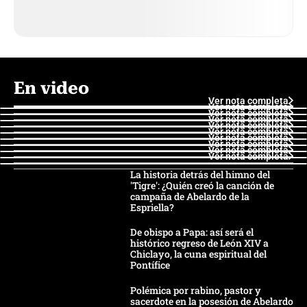
En video
Ver nota completa
Ver nota completa
Ver nota completa
Ver nota completa
Ver nota completa
Ver nota completa
Ver nota completa
Ver nota completa
Ver nota completa
Ver nota completa
La historia detrás del himno del
'Tigre': ¿Quién creó la canción de
campaña de Abelardo de la
Espriella?
De obispo a Papa: así será el
histórico regreso de León XIV a
Chiclayo, la cuna espiritual del
Pontífice
Polémica por rabino, pastor y
sacerdote en la posesión de Abelardo