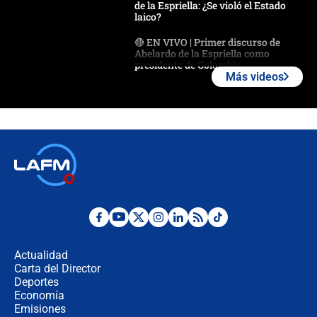
de la Espriella: ¿Se violó el Estado
laico?
🔴 EN VIVO | Primer discurso de
Abelardo de la Espriella como
presidente de Colombia
Más videos
¿La posesión de Abelardo De la
Espriella en Cali inicia la
descentralización en Colombia? Esto
respondió el alcalde Eder
Así será la posesión de Abelardo de
la Espriella este 7 de agosto:
cronograma oficial y detalles clave
Desde dermatitis hasta infecciones:
los riesgos de usar cascos de motos
de aplicaciones de transporte
Actualidad
Carta del Director
¿Cómo comprar dólares desde el
Deportes
celular? Requisitos, pasos y
Economía
recomendaciones
Emisiones