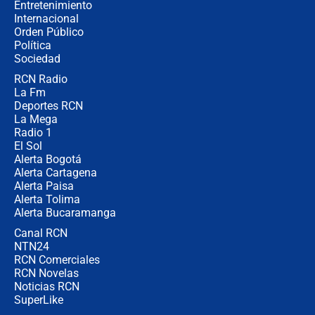
Entretenimiento
Internacional
Las seis de las 6 con Juan Lozano |
Orden Público
jueves 6 de agosto de 2026
Política
Sociedad
RCN Radio
Posesión de Abelardo De La Espriella
La Fm
en Cali: ¿qué pasará con los
congresistas del Pacto Histórico que
Deportes RCN
no asistirán?
La Mega
Radio 1
El Sol
Alerta Bogotá
Alerta Cartagena
Alerta Paisa
Alerta Tolima
Alerta Bucaramanga
Canal RCN
NTN24
RCN Comerciales
RCN Novelas
Noticias RCN
SuperLike