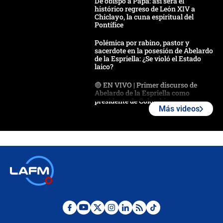
De obispo a Papa: así será el
histórico regreso de León XIV a
Chiclayo, la cuna espiritual del
Pontífice
Polémica por rabino, pastor y
sacerdote en la posesión de Abelardo
de la Espriella: ¿Se violó el Estado
laico?
🔴 EN VIVO | Primer discurso de
Abelardo de la Espriella como
presidente de Colombia
Más videos
¿La posesión de Abelardo De la
Espriella en Cali inicia la
descentralización en Colombia? Esto
respondió el alcalde Eder
Así será la posesión de Abelardo de
la Espriella este 7 de agosto:
cronograma oficial y detalles clave
Desde dermatitis hasta infecciones:
los riesgos de usar cascos de motos