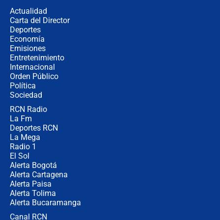
de aplicaciones de transporte
Actualidad
Carta del Director
¿Cómo comprar dólares desde el
Deportes
celular? Requisitos, pasos y
Economía
recomendaciones
Emisiones
Entretenimiento
Internacional
Las seis de las 6 con Juan Lozano |
Orden Público
jueves 6 de agosto de 2026
Política
Sociedad
RCN Radio
Posesión de Abelardo De La Espriella
La Fm
en Cali: ¿qué pasará con los
congresistas del Pacto Histórico que
Deportes RCN
no asistirán?
La Mega
Radio 1
El Sol
Alerta Bogotá
Alerta Cartagena
Alerta Paisa
Alerta Tolima
Alerta Bucaramanga
Canal RCN