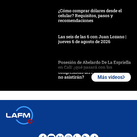
¿Cómo comprar dólares desde el
celular? Requisitos, pasos y
recomendaciones
Las seis de las 6 con Juan Lozano |
jueves 6 de agosto de 2026
Posesión de Abelardo De La Espriella
en Cali: ¿qué pasará con los
congresistas del Pacto Histórico que
no asistirán?
Más videos
Álvaro Uribe asistirá a la posesión y
crece el pulso por la elección del
contralor
🔴 EN VIVO | Noticiero La FM con
Juan Lozano - 6 de agosto de 2026