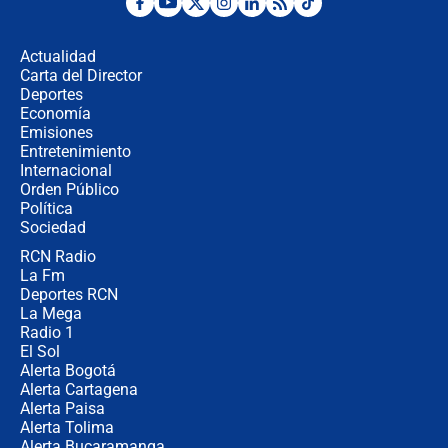
¿Por qué De la Espriella gobernará
desde Barranquilla? Experto explica
la razón
Actualidad
Carta del Director
Estratega de Abelardo de la Espriella
Deportes
revela cómo venció a la “casta
Economía
política” en campaña: “Estaba
Emisiones
completamente seguro”
Entretenimiento
Internacional
Alias ‘Calarcá’ habría pagado $60
Orden Público
millones al mes a un supuesto
Política
coronel para filtrar información del
Ejército
Sociedad
RCN Radio
Las razones para escoger al nuevo
La Fm
director de la Policía
Deportes RCN
La Mega
Radio 1
El Sol
Alerta Bogotá
Alerta Cartagena
Alerta Paisa
Alerta Tolima
Alerta Bucaramanga