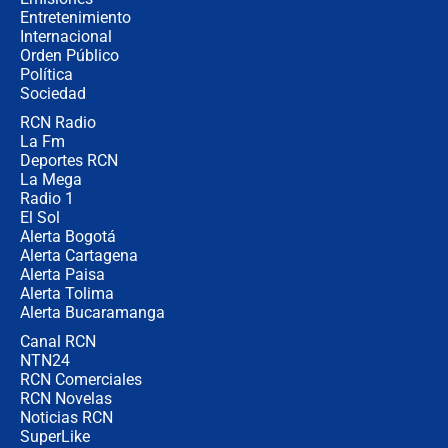
Entretenimiento
Internacional
🔴 EN VIVO | Noticiero La FM con
Orden Público
Juan Lozano - 6 de agosto de 2026
Política
Sociedad
RCN Radio
¿Por qué De la Espriella gobernará
La Fm
desde Barranquilla? Experto explica
la razón
Deportes RCN
La Mega
Radio 1
El Sol
Alerta Bogotá
Alerta Cartagena
Alerta Paisa
Alerta Tolima
Alerta Bucaramanga
Canal RCN
NTN24
RCN Comerciales
RCN Novelas
Noticias RCN
SuperLike