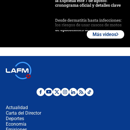
la Espriella este 7 de agosto:
cronograma oficial y detalles clave
Desde dermatitis hasta infecciones:
los riesgos de usar cascos de motos
de aplicaciones de transporte
Más videos
¿Cómo comprar dólares desde el
celular? Requisitos, pasos y
recomendaciones
Las seis de las 6 con Juan Lozano |
jueves 6 de agosto de 2026
Posesión de Abelardo De La Espriella
en Cali: ¿qué pasará con los
congresistas del Pacto Histórico que
Actualidad
no asistirán?
Carta del Director
Álvaro Uribe asistirá a la posesión y
Deportes
crece el pulso por la elección del
Economía
contralor
Emisiones