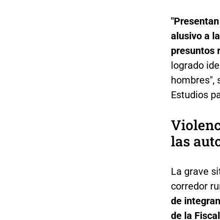
"Presentan
alusivo a l
presuntos 
logrado ide
hombres", s
Estudios pa
Violenc
las aut
La grave si
corredor ru
de integran
de la Fisca