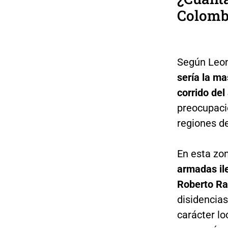
Colomb
Según Leon
sería la m
corrido del
preocupació
regiones de
En esta zo
armadas ile
Roberto Ra
disidencia
carácter loc