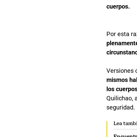
cuerpos.
Por esta r
plenamente 
circunstan
Versiones 
mismos habi
los cuerpo
Quilichao, 
seguridad.
Lea tamb
Encuentr