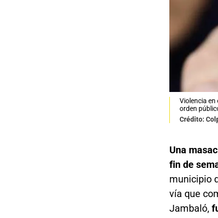
Violencia en
orden públic
Crédito: Co
Una masacr
fin de sem
municipio 
vía que co
Jambaló,
f