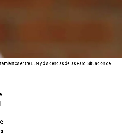
amientos entre ELN y disidencias de las Farc. Situación de
e
l
de
as