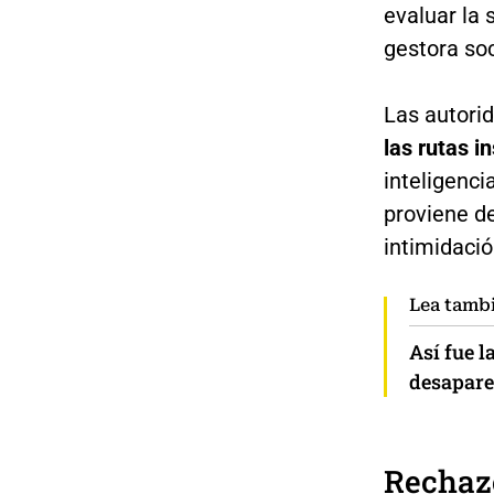
evaluar la 
gestora soc
Las autori
las rutas i
inteligenci
proviene de
intimidaci
Lea tamb
Así fue l
desapare
Rechazo