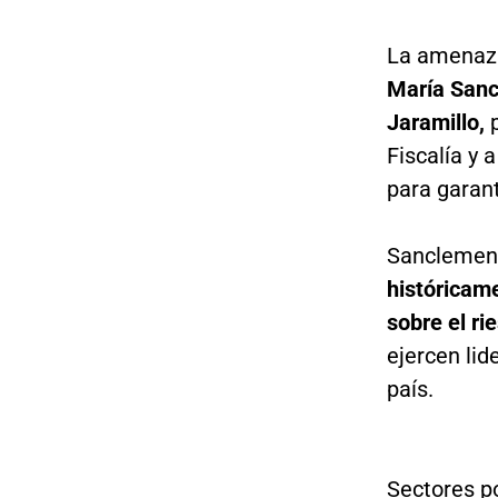
La amenaza
María Sanc
Jaramillo,
p
Fiscalía y 
para garant
Sanclemen
históricam
sobre el ri
ejercen lid
país.
Sectores po