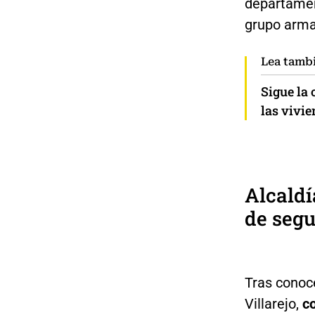
departamen
grupo arma
Lea tamb
Sigue la 
las vivie
Alcaldí
de seg
Tras conoce
Villarejo,
c