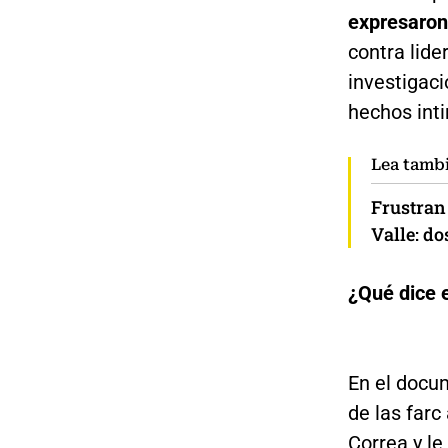
expresaron
contra lide
investigaci
hechos inti
Lea tamb
Frustran 
Valle: d
¿Qué dice e
En el docum
de las farc
Correa y l