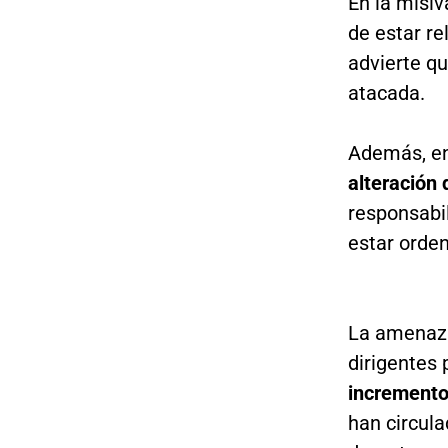
En la misiv
de estar r
advierte qu
atacada.
Además, en
alteración 
responsabil
estar orden 
La amenaza
dirigentes 
incremento
han circul