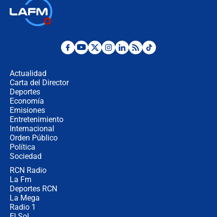
Así será la posesión de Abelardo de
la Espriella este 7 de agosto:
cronograma oficial y detalles clave
Desde dermatitis hasta infecciones:
los riesgos de usar cascos de motos
de aplicaciones de transporte
Actualidad
Carta del Director
¿Cómo comprar dólares desde el
Deportes
celular? Requisitos, pasos y
Economía
recomendaciones
Emisiones
Entretenimiento
Internacional
Las seis de las 6 con Juan Lozano |
Orden Público
jueves 6 de agosto de 2026
Política
Sociedad
RCN Radio
Posesión de Abelardo De La Espriella
La Fm
en Cali: ¿qué pasará con los
congresistas del Pacto Histórico que
Deportes RCN
no asistirán?
La Mega
Radio 1
El Sol