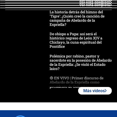
Ver nota completa
Ver nota completa
Ver nota completa
La historia detrás del himno del
'Tigre': ¿Quién creó la canción de
campaña de Abelardo de la
Espriella?
De obispo a Papa: así será el
histórico regreso de León XIV a
Chiclayo, la cuna espiritual del
Pontífice
Polémica por rabino, pastor y
sacerdote en la posesión de Abelardo
de la Espriella: ¿Se violó el Estado
laico?
🔴 EN VIVO | Primer discurso de
Abelardo de la Espriella como
presidente de Colombia
Más videos
¿La posesión de Abelardo De la
Espriella en Cali inicia la
descentralización en Colombia? Esto
respondió el alcalde Eder