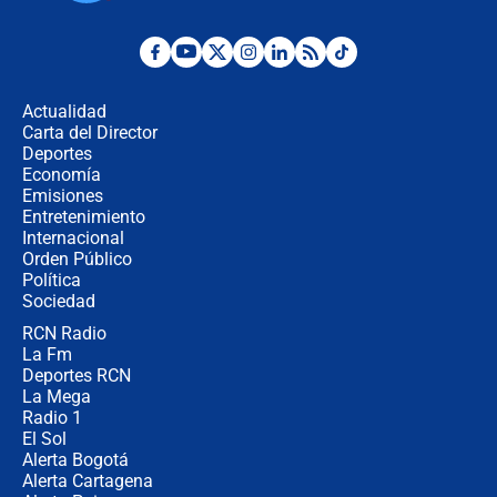
presidente de Colombia
¿La posesión de Abelardo De la
Espriella en Cali inicia la
descentralización en Colombia? Esto
Actualidad
respondió el alcalde Eder
Carta del Director
Así será la posesión de Abelardo de
Deportes
la Espriella este 7 de agosto:
Economía
cronograma oficial y detalles clave
Emisiones
Entretenimiento
Internacional
Desde dermatitis hasta infecciones:
Orden Público
los riesgos de usar cascos de motos
Política
de aplicaciones de transporte
Sociedad
RCN Radio
¿Cómo comprar dólares desde el
La Fm
celular? Requisitos, pasos y
recomendaciones
Deportes RCN
La Mega
Radio 1
El Sol
Alerta Bogotá
Alerta Cartagena