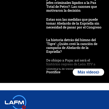
jefes criminales ligados a la Paz
Total de Petro?: Las razones que
motivaron la decisión
Estas son las medidas que puede
tomar Abelardo de la Espriella sin
necesidad de pasar por el Congreso
La historia detrás del himno del
'Tigre': ¿Quién creó la canción de
campaña de Abelardo de la
Espriella?
De obispo a Papa: así será el
histórico regreso de León XIV a
Chiclayo, la cuna espiritual del
Pontífice
Más videos
Polémica por rabino, pastor y
sacerdote en la posesión de Abelardo
de la Espriella: ¿Se violó el Estado
laico?
🔴 EN VIVO | Primer discurso de
Abelardo de la Espriella como