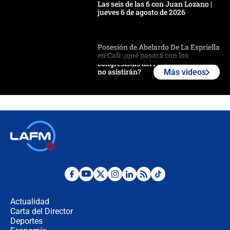
Las seis de las 6 con Juan Lozano |
jueves 6 de agosto de 2026
Posesión de Abelardo De La Espriella
en Cali: ¿qué pasará con los
congresistas del Pacto Histórico que
no asistirán?
Más videos
Álvaro Uribe asistirá a la posesión y
crece el pulso por la elección del
contralor
🔴 EN VIVO | Noticiero La FM con
Juan Lozano - 6 de agosto de 2026
¿Por qué De la Espriella gobernará
desde Barranquilla? Experto explica
la razón
Actualidad
Carta del Director
Estratega de Abelardo de la Espriella
Deportes
revela cómo venció a la “casta