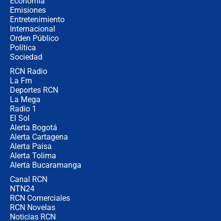
Economía
política” en campaña: “Estaba
Emisiones
completamente seguro”
Entretenimiento
Internacional
Alias ‘Calarcá’ habría pagado $60
Orden Público
millones al mes a un supuesto
Política
coronel para filtrar información del
Ejército
Sociedad
RCN Radio
Las razones para escoger al nuevo
La Fm
director de la Policía
Deportes RCN
La Mega
Radio 1
El Sol
Alerta Bogotá
Alerta Cartagena
Alerta Paisa
Alerta Tolima
Alerta Bucaramanga
Canal RCN
NTN24
RCN Comerciales
RCN Novelas
Noticias RCN