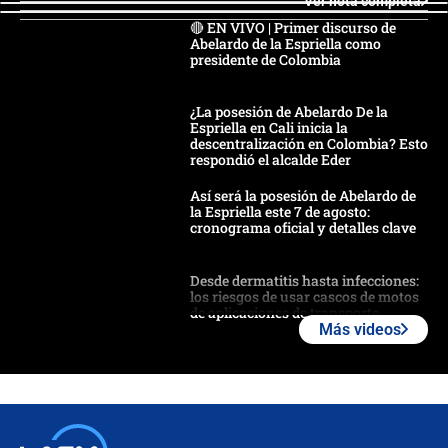
Ver nota completa
🔴 EN VIVO | Primer discurso de
Abelardo de la Espriella como
presidente de Colombia
¿La posesión de Abelardo De la
Espriella en Cali inicia la
descentralización en Colombia? Esto
respondió el alcalde Eder
Así será la posesión de Abelardo de
la Espriella este 7 de agosto:
cronograma oficial y detalles clave
Desde dermatitis hasta infecciones:
los riesgos de usar cascos de motos
de aplicaciones de transporte
Más videos
¿Cómo comprar dólares desde el
celular? Requisitos, pasos y
recomendaciones