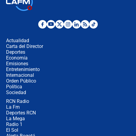
Las seis de las 6 con Juan Lozano |
jueves 6 de agosto de 2026
Posesión de Abelardo De La Espriella
en Cali: ¿qué pasará con los
congresistas del Pacto Histórico que
Actualidad
no asistirán?
Carta del Director
Álvaro Uribe asistirá a la posesión y
Deportes
crece el pulso por la elección del
Economía
contralor
Emisiones
Entretenimiento
Internacional
🔴 EN VIVO | Noticiero La FM con
Orden Público
Juan Lozano - 6 de agosto de 2026
Política
Sociedad
RCN Radio
¿Por qué De la Espriella gobernará
La Fm
desde Barranquilla? Experto explica
la razón
Deportes RCN
La Mega
Radio 1
El Sol
Alerta Bogotá