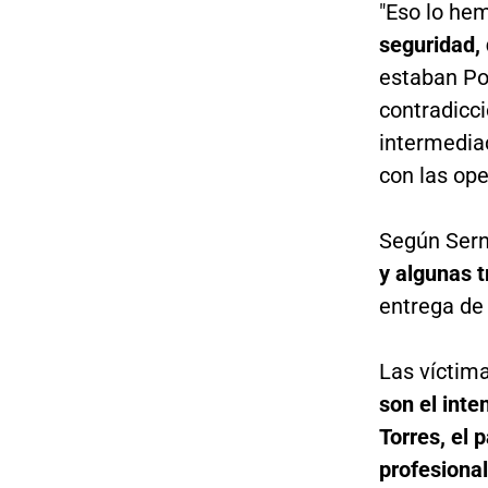
"Eso lo he
seguridad, 
estaban Pol
contradicc
intermediac
con las ope
Según Ser
y algunas t
entrega de
Las víctima
son el inte
Torres, el 
profesiona