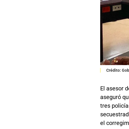
Crédito: Go
El asesor 
aseguró que
tres policí
secuestrado
el corregi