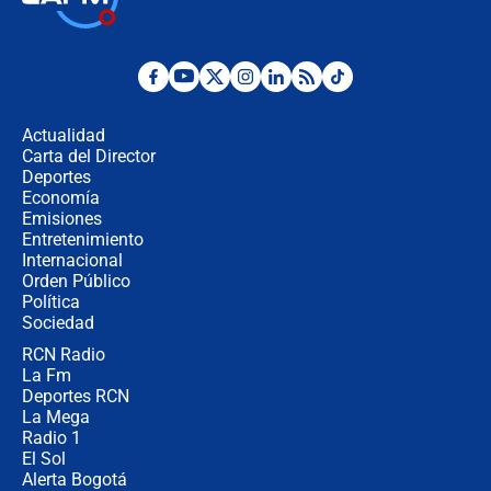
la Espriella este 7 de agosto:
cronograma oficial y detalles clave
Desde dermatitis hasta infecciones:
los riesgos de usar cascos de motos
de aplicaciones de transporte
Actualidad
Carta del Director
¿Cómo comprar dólares desde el
Deportes
celular? Requisitos, pasos y
Economía
recomendaciones
Emisiones
Entretenimiento
Internacional
Las seis de las 6 con Juan Lozano |
Orden Público
jueves 6 de agosto de 2026
Política
Sociedad
RCN Radio
Posesión de Abelardo De La Espriella
La Fm
en Cali: ¿qué pasará con los
congresistas del Pacto Histórico que
Deportes RCN
no asistirán?
La Mega
Radio 1
El Sol
Alerta Bogotá