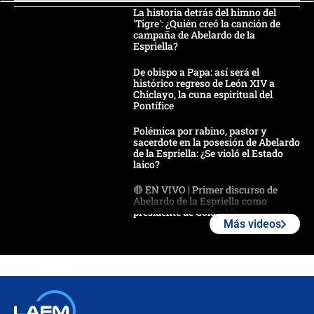
La historia detrás del himno del
'Tigre': ¿Quién creó la canción de
campaña de Abelardo de la
Espriella?
De obispo a Papa: así será el
histórico regreso de León XIV a
Chiclayo, la cuna espiritual del
Pontífice
Polémica por rabino, pastor y
sacerdote en la posesión de Abelardo
de la Espriella: ¿Se violó el Estado
laico?
🔴 EN VIVO | Primer discurso de
Abelardo de la Espriella como
presidente de Colombia
Más videos
¿La posesión de Abelardo De la
Espriella en Cali inicia la
descentralización en Colombia? Esto
respondió el alcalde Eder
Así será la posesión de Abelardo de