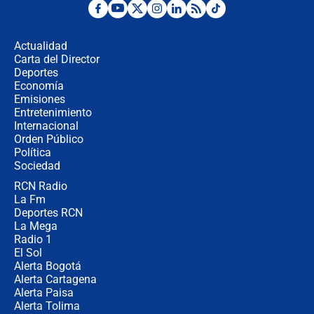
Posesión de Abelardo De La Espriella
en Cali: ¿qué pasará con los
congresistas del Pacto Histórico que
Actualidad
no asistirán?
Carta del Director
Álvaro Uribe asistirá a la posesión y
Deportes
crece el pulso por la elección del
Economía
contralor
Emisiones
Entretenimiento
Internacional
🔴 EN VIVO | Noticiero La FM con
Orden Público
Juan Lozano - 6 de agosto de 2026
Política
Sociedad
RCN Radio
¿Por qué De la Espriella gobernará
La Fm
desde Barranquilla? Experto explica
la razón
Deportes RCN
La Mega
Radio 1
El Sol
Alerta Bogotá
Alerta Cartagena
Alerta Paisa
Alerta Tolima