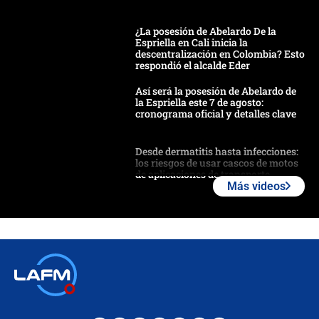
¿La posesión de Abelardo De la
Espriella en Cali inicia la
descentralización en Colombia? Esto
respondió el alcalde Eder
Así será la posesión de Abelardo de
la Espriella este 7 de agosto:
cronograma oficial y detalles clave
Desde dermatitis hasta infecciones:
los riesgos de usar cascos de motos
de aplicaciones de transporte
Más videos
¿Cómo comprar dólares desde el
celular? Requisitos, pasos y
recomendaciones
Las seis de las 6 con Juan Lozano |
jueves 6 de agosto de 2026