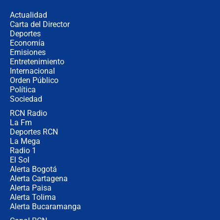
la razón
Actualidad
Carta del Director
Estratega de Abelardo de la Espriella
Deportes
revela cómo venció a la “casta
Economía
política” en campaña: “Estaba
Emisiones
completamente seguro”
Entretenimiento
Internacional
Alias ‘Calarcá’ habría pagado $60
Orden Público
millones al mes a un supuesto
Política
coronel para filtrar información del
Ejército
Sociedad
RCN Radio
Las razones para escoger al nuevo
La Fm
director de la Policía
Deportes RCN
La Mega
Radio 1
El Sol
Alerta Bogotá
Alerta Cartagena
Alerta Paisa
Alerta Tolima
Alerta Bucaramanga