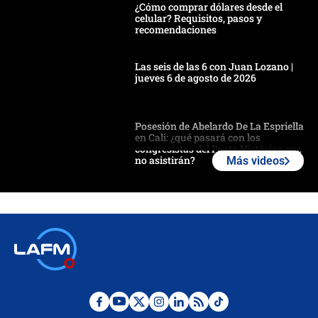
¿Cómo comprar dólares desde el
celular? Requisitos, pasos y
recomendaciones
Las seis de las 6 con Juan Lozano |
jueves 6 de agosto de 2026
Posesión de Abelardo De La Espriella
en Cali: ¿qué pasará con los
congresistas del Pacto Histórico que
no asistirán?
Más videos
Álvaro Uribe asistirá a la posesión y
crece el pulso por la elección del
contralor
🔴 EN VIVO | Noticiero La FM con
Juan Lozano - 6 de agosto de 2026
¿Por qué De la Espriella gobernará
desde Barranquilla? Experto explica