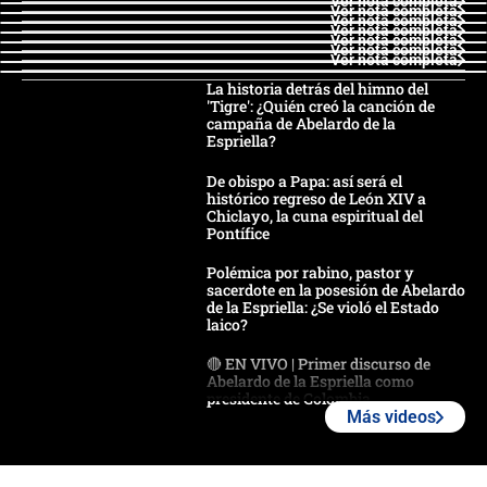
Ver nota completa
Ver nota completa
Ver nota completa
Ver nota completa
Ver nota completa
Ver nota completa
Ver nota completa
La historia detrás del himno del
'Tigre': ¿Quién creó la canción de
campaña de Abelardo de la
Espriella?
De obispo a Papa: así será el
histórico regreso de León XIV a
Chiclayo, la cuna espiritual del
Pontífice
Polémica por rabino, pastor y
sacerdote en la posesión de Abelardo
de la Espriella: ¿Se violó el Estado
laico?
🔴 EN VIVO | Primer discurso de
Abelardo de la Espriella como
presidente de Colombia
Más videos
¿La posesión de Abelardo De la
Espriella en Cali inicia la