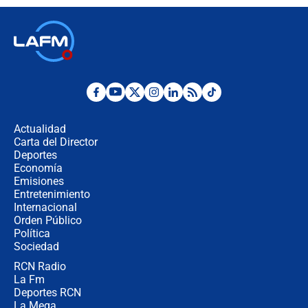
descentralización en Colombia? Esto
respondió el alcalde Eder
Así será la posesión de Abelardo de
la Espriella este 7 de agosto:
cronograma oficial y detalles clave
Desde dermatitis hasta infecciones:
los riesgos de usar cascos de motos
de aplicaciones de transporte
Actualidad
Carta del Director
¿Cómo comprar dólares desde el
Deportes
celular? Requisitos, pasos y
Economía
recomendaciones
Emisiones
Entretenimiento
Internacional
Las seis de las 6 con Juan Lozano |
Orden Público
jueves 6 de agosto de 2026
Política
Sociedad
RCN Radio
Posesión de Abelardo De La Espriella
La Fm
en Cali: ¿qué pasará con los
congresistas del Pacto Histórico que
Deportes RCN
no asistirán?
La Mega