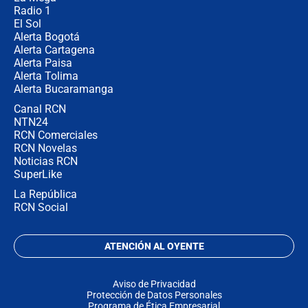
Radio 1
El Sol
Alerta Bogotá
Alerta Cartagena
Alerta Paisa
Alerta Tolima
Alerta Bucaramanga
Canal RCN
NTN24
RCN Comerciales
RCN Novelas
Noticias RCN
SuperLike
La República
RCN Social
ATENCIÓN AL OYENTE
Aviso de Privacidad
Protección de Datos Personales
Programa de Ética Empresarial