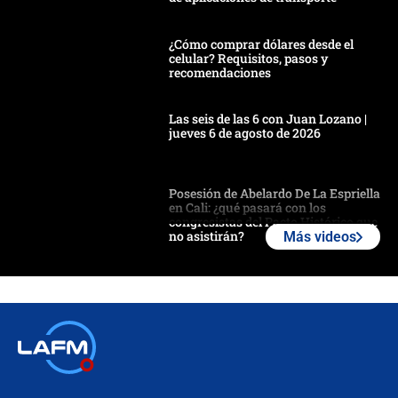
¿Cómo comprar dólares desde el
celular? Requisitos, pasos y
recomendaciones
Las seis de las 6 con Juan Lozano |
jueves 6 de agosto de 2026
Posesión de Abelardo De La Espriella
en Cali: ¿qué pasará con los
congresistas del Pacto Histórico que
no asistirán?
Más videos
Álvaro Uribe asistirá a la posesión y
crece el pulso por la elección del
contralor
🔴 EN VIVO | Noticiero La FM con
Juan Lozano - 6 de agosto de 2026