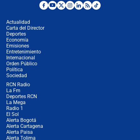
¿Por qué De la Espriella gobernará
desde Barranquilla? Experto explica
la razón
Actualidad
Carta del Director
Estratega de Abelardo de la Espriella
Deportes
revela cómo venció a la “casta
Economía
política” en campaña: “Estaba
Emisiones
completamente seguro”
Entretenimiento
Internacional
Alias ‘Calarcá’ habría pagado $60
Orden Público
millones al mes a un supuesto
Política
coronel para filtrar información del
Ejército
Sociedad
RCN Radio
Las razones para escoger al nuevo
La Fm
director de la Policía
Deportes RCN
La Mega
Radio 1
El Sol
Alerta Bogotá
Alerta Cartagena
Alerta Paisa
Alerta Tolima