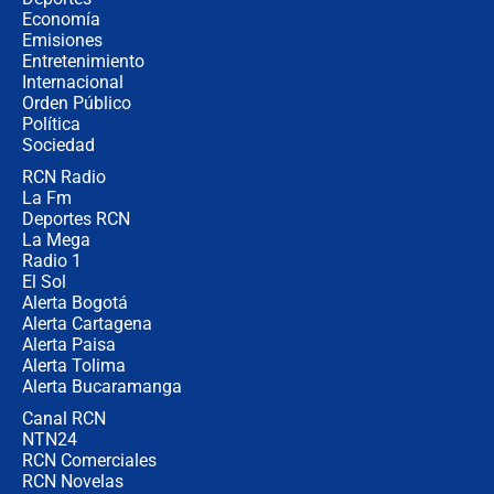
fraude": Auditoría respondió a
Economía
señalamientos de Petro sobre
Emisiones
elección de Abelardo de La Espriella
Entretenimiento
Internacional
Tras su posesión, presidente De la
Orden Público
Espriella empieza gira por regiones
Política
donde perdió
Sociedad
RCN Radio
Las seis de las 6 con Juan Lozano |
La Fm
miércoles 5 de agosto de 2026
Deportes RCN
La Mega
Radio 1
El Sol
Alerta Bogotá
Alerta Cartagena
Alerta Paisa
Alerta Tolima
Alerta Bucaramanga
Canal RCN
NTN24
RCN Comerciales
RCN Novelas