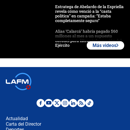
Estratega de Abelardo de la Espriella
revela cómo venció a la “casta
política” en campaña: “Estaba
completamente seguro”
Alias ‘Calarcá’ habría pagado $60
millones al mes a un supuesto
coronel para filtrar información del
Ejército
Más videos
Las razones para escoger al nuevo
director de la Policía
"Prohibir es la salida fácil": ¿Qué
futuro les espera a las cabalgatas en
Colombia?
Ministro de Defensa no descarta el
uso de la UNDMO ante posibles
disturbios durante la posesión
Actualidad
Carta del Director
"No hubo fraude ni posibilidad de
Deportes