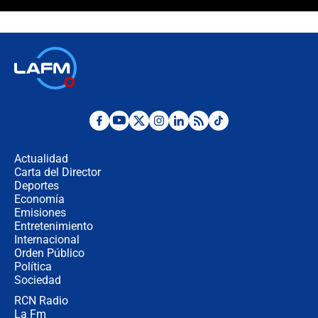
Álvaro Uribe asistirá a la posesión y
crece el pulso por la elección del
contralor
🔴 EN VIVO | Noticiero La FM con
Juan Lozano - 6 de agosto de 2026
¿Por qué De la Espriella gobernará
desde Barranquilla? Experto explica
la razón
Actualidad
Carta del Director
Estratega de Abelardo de la Espriella
Deportes
revela cómo venció a la “casta
Economía
política” en campaña: “Estaba
Emisiones
completamente seguro”
Entretenimiento
Internacional
Alias ‘Calarcá’ habría pagado $60
Orden Público
millones al mes a un supuesto
Política
coronel para filtrar información del
Ejército
Sociedad
RCN Radio
Las razones para escoger al nuevo
La Fm
director de la Policía