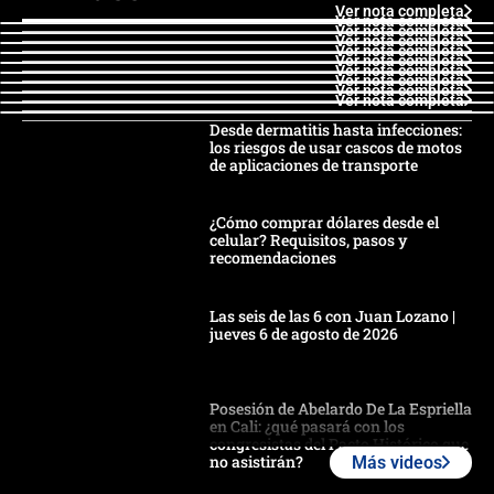
Ver nota completa
Ver nota completa
Ver nota completa
Ver nota completa
Ver nota completa
Ver nota completa
Ver nota completa
Ver nota completa
Ver nota completa
Ver nota completa
Desde dermatitis hasta infecciones:
los riesgos de usar cascos de motos
de aplicaciones de transporte
¿Cómo comprar dólares desde el
celular? Requisitos, pasos y
recomendaciones
Las seis de las 6 con Juan Lozano |
jueves 6 de agosto de 2026
Posesión de Abelardo De La Espriella
en Cali: ¿qué pasará con los
congresistas del Pacto Histórico que
no asistirán?
Más videos