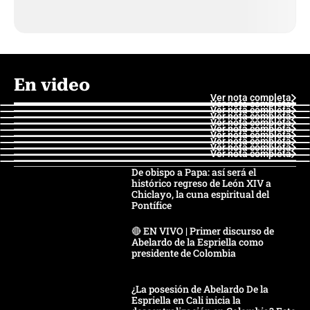
En video
Ver nota completa
Ver nota completa
Ver nota completa
Ver nota completa
Ver nota completa
Ver nota completa
Ver nota completa
Ver nota completa
Ver nota completa
Ver nota completa
De obispo a Papa: así será el
histórico regreso de León XIV a
Chiclayo, la cuna espiritual del
Pontífice
🔴 EN VIVO | Primer discurso de
Abelardo de la Espriella como
presidente de Colombia
¿La posesión de Abelardo De la
Espriella en Cali inicia la