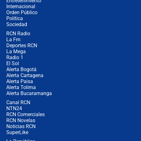
Entretenimiento
Internacional
Álvaro Uribe asistirá a la posesión y
Orden Público
crece el pulso por la elección del
Política
contralor
Sociedad
RCN Radio
🔴 EN VIVO | Noticiero La FM con
La Fm
Juan Lozano - 6 de agosto de 2026
Deportes RCN
La Mega
Radio 1
El Sol
Alerta Bogotá
Alerta Cartagena
Alerta Paisa
Alerta Tolima
Alerta Bucaramanga
Canal RCN
NTN24
RCN Comerciales
RCN Novelas
Noticias RCN
SuperLike