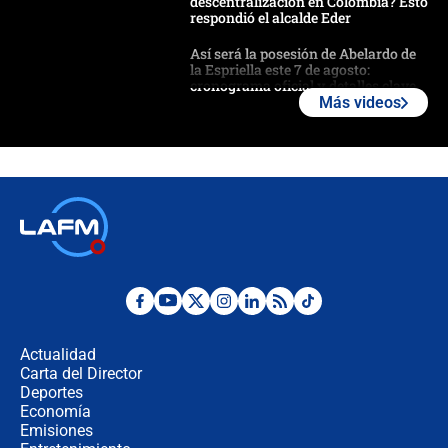
descentralización en Colombia? Esto
respondió el alcalde Eder
Así será la posesión de Abelardo de
la Espriella este 7 de agosto:
cronograma oficial y detalles clave
Más videos
Desde dermatitis hasta infecciones:
los riesgos de usar cascos de motos
de aplicaciones de transporte
¿Cómo comprar dólares desde el
celular? Requisitos, pasos y
recomendaciones
Las seis de las 6 con Juan Lozano |
jueves 6 de agosto de 2026
Actualidad
Carta del Director
Posesión de Abelardo De La Espriella
Deportes
en Cali: ¿qué pasará con los
Economía
congresistas del Pacto Histórico que
Emisiones
no asistirán?