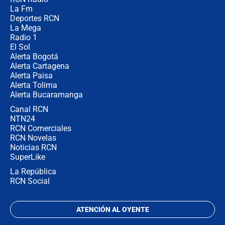
🔴 EN VIVO | Noticiero La FM con
La Fm
Juan Lozano - 5 de agosto de 2026
Deportes RCN
La Mega
Radio 1
El Sol
Alerta Bogotá
Alerta Cartagena
Alerta Paisa
Alerta Tolima
Alerta Bucaramanga
Canal RCN
NTN24
RCN Comerciales
RCN Novelas
Noticias RCN
SuperLike
La República
RCN Social
ATENCIÓN AL OYENTE