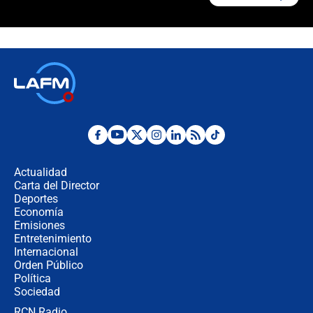
"Prohibir es la salida fácil": ¿Qué
futuro les espera a las cabalgatas en
Colombia?
Ministro de Defensa no descarta el
uso de la UNDMO ante posibles
disturbios durante la posesión
"No hubo fraude ni posibilidad de
fraude": Auditoría respondió a
señalamientos de Petro sobre
Actualidad
elección de Abelardo de La Espriella
Carta del Director
Tras su posesión, presidente De la
Deportes
Espriella empieza gira por regiones
Economía
donde perdió
Emisiones
Entretenimiento
Internacional
Las seis de las 6 con Juan Lozano |
Orden Público
miércoles 5 de agosto de 2026
Política
Sociedad
RCN Radio