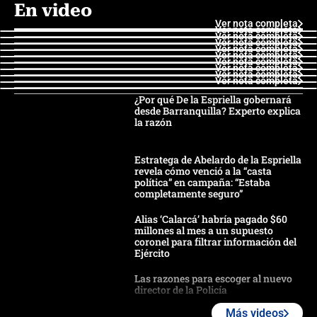
En video
Ver nota completa
Ver nota completa
Ver nota completa
Ver nota completa
Ver nota completa
Ver nota completa
Ver nota completa
Ver nota completa
Ver nota completa
Ver nota completa
¿Por qué De la Espriella gobernará
desde Barranquilla? Experto explica
la razón
Estratega de Abelardo de la Espriella
revela cómo venció a la “casta
política” en campaña: “Estaba
completamente seguro”
Alias ‘Calarcá’ habría pagado $60
millones al mes a un supuesto
coronel para filtrar información del
Ejército
Las razones para escoger al nuevo
director de la Policía
Más videos