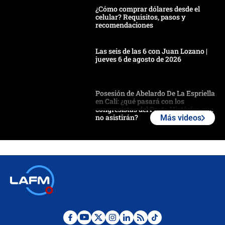
¿Cómo comprar dólares desde el
celular? Requisitos, pasos y
recomendaciones
Las seis de las 6 con Juan Lozano |
jueves 6 de agosto de 2026
Posesión de Abelardo De La Espriella
en Cali: ¿qué pasará con los
congresistas del Pacto Histórico que
no asistirán?
Más videos
Álvaro Uribe asistirá a la posesión y
crece el pulso por la elección del
contralor
🔴 EN VIVO | Noticiero La FM con
Juan Lozano - 6 de agosto de 2026
¿Por qué De la Espriella gobernará