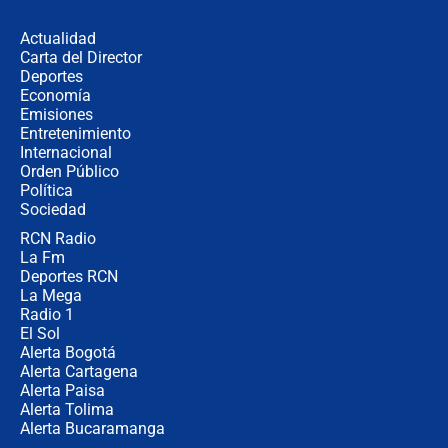
desde Barranquilla? Experto explica
la razón
Actualidad
Carta del Director
Estratega de Abelardo de la Espriella
Deportes
revela cómo venció a la “casta
Economía
política” en campaña: “Estaba
Emisiones
completamente seguro”
Entretenimiento
Internacional
Alias ‘Calarcá’ habría pagado $60
Orden Público
millones al mes a un supuesto
Política
coronel para filtrar información del
Ejército
Sociedad
RCN Radio
Las razones para escoger al nuevo
La Fm
director de la Policía
Deportes RCN
La Mega
Radio 1
El Sol
Alerta Bogotá
Alerta Cartagena
Alerta Paisa
Alerta Tolima
Alerta Bucaramanga