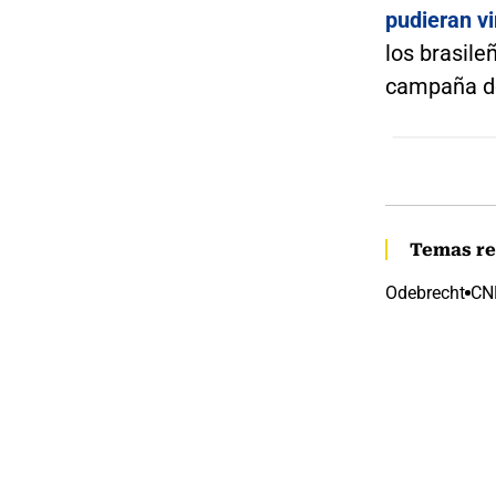
pudieran v
los brasile
campaña de
Temas re
Odebrecht
CN