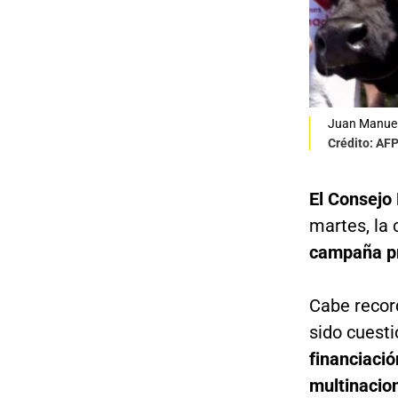
Juan Manuel
Crédito: AF
El Consejo
martes, la 
campaña pr
Cabe recor
sido cuesti
financiació
multinacio