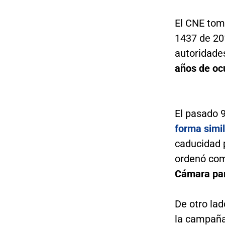
El CNE tomó
1437 de 201
autoridade
años de ocu
El pasado 
forma simil
caducidad 
ordenó co
Cámara para
De otro lad
la campaña