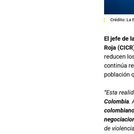
Crédito: La
El jefe de 
Roja (CICR)
reducen lo
continúa re
población q
“Esta real
Colombia
. 
colombianos
negociacio
de violenci