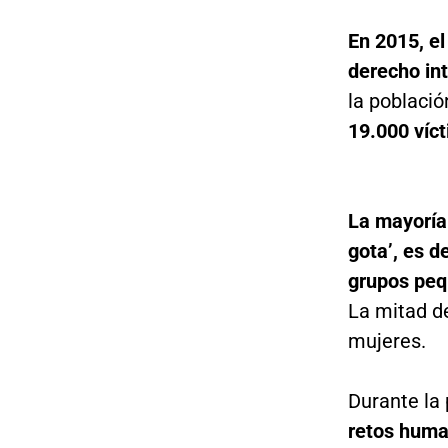
En 2015, e
derecho int
la població
19.000 víc
La mayoría 
gota’, es d
grupos pe
La mitad de
mujeres.
Durante la
retos huma