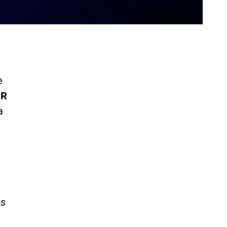
e
CR
a
as