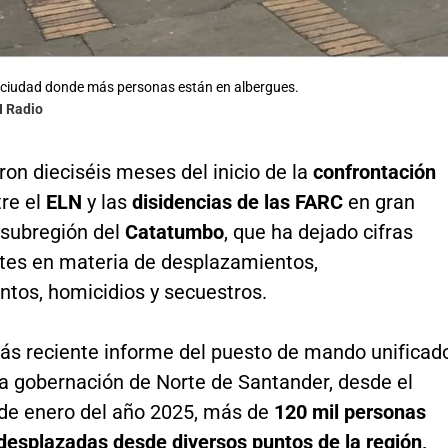
 ciudad donde más personas están en albergues.
N Radio
on dieciséis meses del inicio de la
confrontación
tre el
ELN
y las
disidencias de las FARC
en gran
 subregión del
Catatumbo
, que ha dejado cifras
ntes en materia de desplazamientos,
ntos, homicidios y secuestros.
ás reciente informe del puesto de mando unificad
la gobernación de Norte de Santander, desde el
de enero del año 2025, más de
120 mil personas
desplazadas desde diversos puntos de la región,