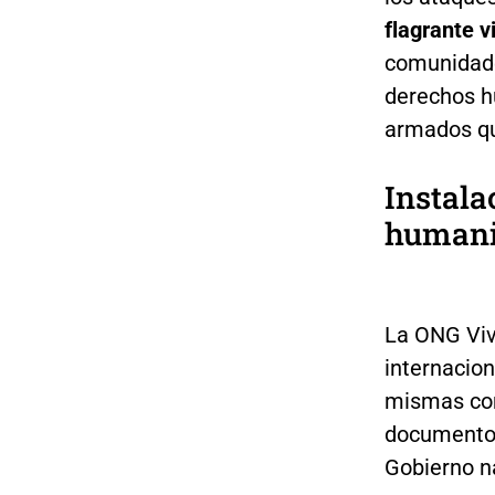
flagrante v
comunidade
derechos h
armados qu
Instala
humani
La ONG Vi
internacio
mismas com
documento 
Gobierno n