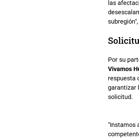
las afectac
desescalam
subregión",
Solicit
Por su part
Vivamos H
respuesta o
garantizar
solicitud.
"Instamos a
competentes