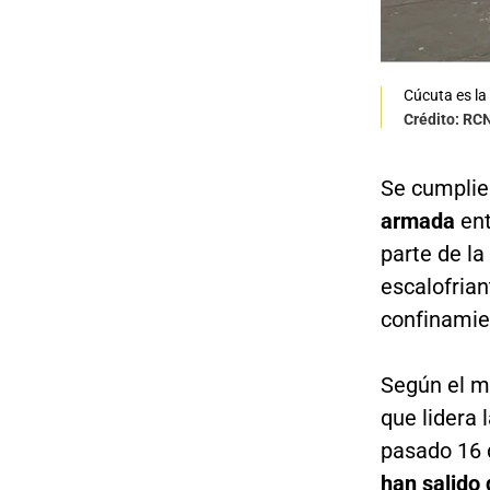
Cúcuta es la
Crédito: RC
Se cumplier
armada
en
parte de la
escalofria
confinamie
Según el m
que lidera 
pasado 16 
han salido 