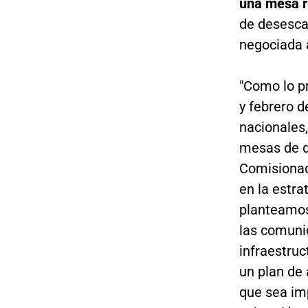
una mesa r
de desescal
negociada a
"Como lo p
y febrero d
nacionales,
mesas de di
Comisionad
en la estra
planteamos
las comuni
infraestruc
un plan de
que sea im