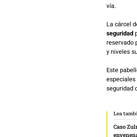
vía.
La cárcel 
seguridad
p
reservado 
y niveles s
Este pabel
especiales 
seguridad 
Lea tamb
Caso Zul
envenena