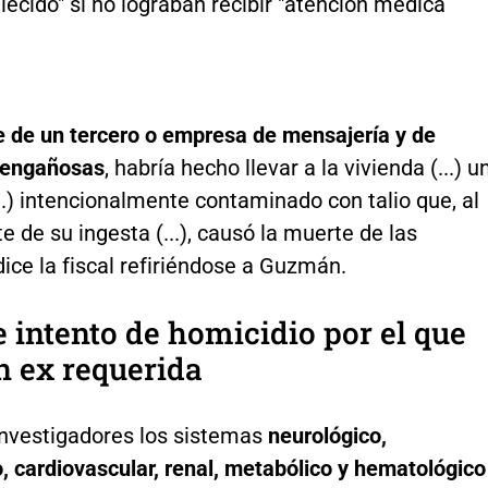
llecido" si no lograban recibir "atención médica
 de un tercero o empresa de mensajería y de
 engañosas
, habría hecho llevar a la vivienda (...) u
..) intencionalmente contaminado con talio que, al
te de su ingesta (...), causó la muerte de las
ice la fiscal refiriéndose a Guzmán.
e intento de homicidio por el que
n ex requerida
investigadores los sistemas
neurológico,
o, cardiovascular, renal, metabólico y hematológico