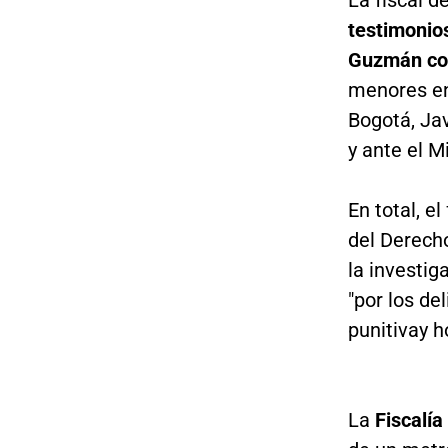
testimonio
Guzmán con 
menores en 
Bogotá, Jav
y ante el M
En total, e
del Derec
la investi
"por los de
punitivay h
La
Fiscalí