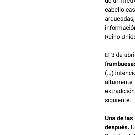
de un metro
cabello cas
arqueadas,
información
Reino Unido
El 3 de abr
frambuesas
(...) inten
altamente t
extradición
siguiente.
Una de las 
después.
Un