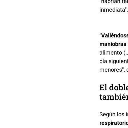
"habrían fa
inmediata".
"
Valiéndose
maniobras
alimento (.
día siguien
menores", d
El dobl
tambié
Según los 
respiratori