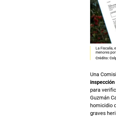
La Fiscalía,
menores por
Crédito: Col
Una Comisi
inspección 
para verifi
Guzmán Cas
homicidio 
graves her