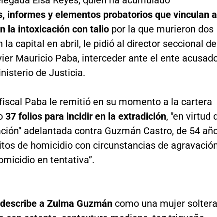
s, informes y elementos probatorios que vinculan a
la intoxicación con talio
por la que murieron dos
la capital en abril, le pidió al director seccional de
ier Mauricio Paba, interceder ante el ente acusad
inisterio de Justicia.
l fiscal Paba le remitió en su momento a la cartera
ho
37 folios para incidir en la extradición
, "en virtud 
gación" adelantada contra Guzmán Castro, de 54 añ
litos de homicidio con circunstancias de agravació
omicidio en tentativa”.
a describe a Zulma Guzmán
como una mujer solter