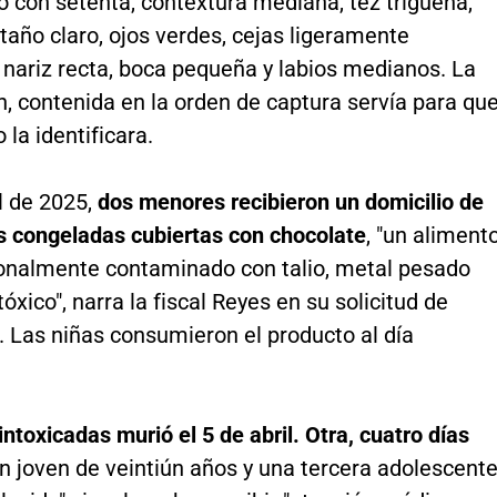
 con setenta, contextura mediana, tez trigueña,
taño claro, ojos verdes, cejas ligeramente
 nariz recta, boca pequeña y labios medianos. La
, contenida en la orden de captura servía para qu
 la identificara.
il de 2025,
dos menores recibieron un domicilio de
 congeladas cubiertas con chocolate
, "un aliment
cionalmente contaminado con talio, metal pesado
óxico", narra la fiscal Reyes en su solicitud de
. Las niñas consumieron el producto al día
intoxicadas murió el 5 de abril. Otra, cuatro días
 joven de veintiún años y una tercera adolescent