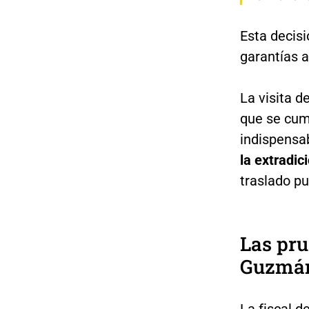
Esta decis
garantías a
La visita d
que se cum
indispensa
la extradic
traslado p
Las pr
Guzmá
La fiscal 