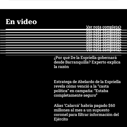
En video
Ver nota completa
Ver nota completa
Ver nota completa
Ver nota completa
Ver nota completa
Ver nota completa
Ver nota completa
Ver nota completa
Ver nota completa
Ver nota completa
¿Por qué De la Espriella gobernará
desde Barranquilla? Experto explica
la razón
Estratega de Abelardo de la Espriella
revela cómo venció a la “casta
política” en campaña: “Estaba
completamente seguro”
Alias ‘Calarcá’ habría pagado $60
millones al mes a un supuesto
coronel para filtrar información del
Ejército