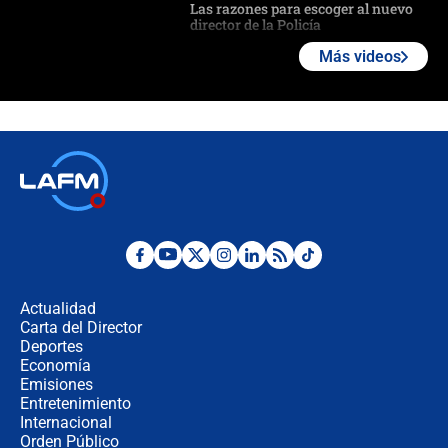
Las razones para escoger al nuevo
director de la Policía
Más videos
"Prohibir es la salida fácil": ¿Qué
futuro les espera a las cabalgatas en
Colombia?
Ministro de Defensa no descarta el
uso de la UNDMO ante posibles
disturbios durante la posesión
"No hubo fraude ni posibilidad de
fraude": Auditoría respondió a
señalamientos de Petro sobre
Actualidad
elección de Abelardo de La Espriella
Carta del Director
Tras su posesión, presidente De la
Deportes
Espriella empieza gira por regiones
Economía
donde perdió
Emisiones
Entretenimiento
Internacional
Las seis de las 6 con Juan Lozano |
Orden Público
miércoles 5 de agosto de 2026