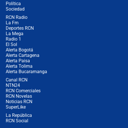
Política
Sociedad
RCN Radio
🔴 EN VIVO | Noticiero La FM con
La Fm
Juan Lozano - 5 de agosto de 2026
Deportes RCN
La Mega
Radio 1
El Sol
Alerta Bogotá
Alerta Cartagena
Alerta Paisa
Alerta Tolima
Alerta Bucaramanga
Canal RCN
NTN24
RCN Comerciales
RCN Novelas
Noticias RCN
SuperLike
La República
RCN Social