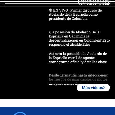
Ver nota completa
Ver nota completa
🔴 EN VIVO | Primer discurso de
Abelardo de la Espriella como
presidente de Colombia
¿La posesión de Abelardo De la
Espriella en Cali inicia la
descentralización en Colombia? Esto
respondió el alcalde Eder
Así será la posesión de Abelardo de
la Espriella este 7 de agosto:
cronograma oficial y detalles clave
Desde dermatitis hasta infecciones:
los riesgos de usar cascos de motos
de aplicaciones de transporte
Más videos
¿Cómo comprar dólares desde el
celular? Requisitos, pasos y
recomendaciones