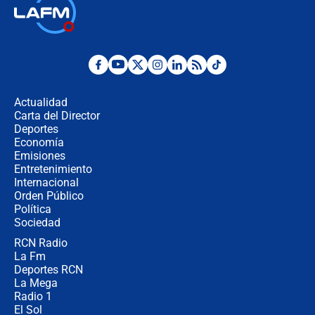
Las seis de las 6 con Juan Lozano |
jueves 6 de agosto de 2026
Posesión de Abelardo De La Espriella
en Cali: ¿qué pasará con los
congresistas del Pacto Histórico que
Actualidad
no asistirán?
Carta del Director
Álvaro Uribe asistirá a la posesión y
Deportes
crece el pulso por la elección del
Economía
contralor
Emisiones
Entretenimiento
Internacional
🔴 EN VIVO | Noticiero La FM con
Orden Público
Juan Lozano - 6 de agosto de 2026
Política
Sociedad
RCN Radio
¿Por qué De la Espriella gobernará
La Fm
desde Barranquilla? Experto explica
la razón
Deportes RCN
La Mega
Radio 1
El Sol