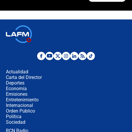
¿Cómo comprar dólares desde el
celular? Requisitos, pasos y
recomendaciones
Las seis de las 6 con Juan Lozano |
jueves 6 de agosto de 2026
Posesión de Abelardo De La Espriella
en Cali: ¿qué pasará con los
congresistas del Pacto Histórico que
Actualidad
no asistirán?
Carta del Director
Álvaro Uribe asistirá a la posesión y
Deportes
crece el pulso por la elección del
Economía
contralor
Emisiones
Entretenimiento
Internacional
🔴 EN VIVO | Noticiero La FM con
Orden Público
Juan Lozano - 6 de agosto de 2026
Política
Sociedad
RCN Radio