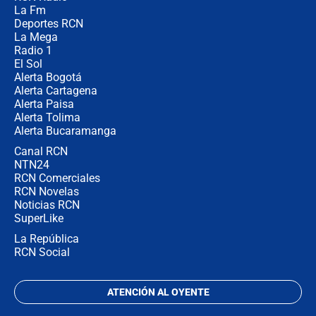
¿Por qué De la Espriella gobernará
La Fm
desde Barranquilla? Experto explica
la razón
Deportes RCN
La Mega
Radio 1
El Sol
Alerta Bogotá
Alerta Cartagena
Alerta Paisa
Alerta Tolima
Alerta Bucaramanga
Canal RCN
NTN24
RCN Comerciales
RCN Novelas
Noticias RCN
SuperLike
La República
RCN Social
ATENCIÓN AL OYENTE