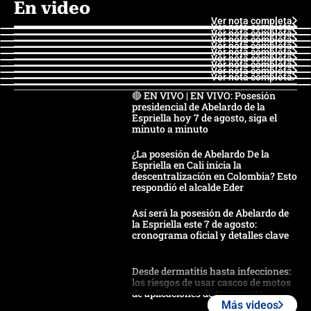
En video
Ver nota completa
Ver nota completa
Ver nota completa
Ver nota completa
Ver nota completa
Ver nota completa
Ver nota completa
Ver nota completa
Ver nota completa
Ver nota completa
🔴 EN VIVO | EN VIVO: Posesión
presidencial de Abelardo de la
Espriella hoy 7 de agosto, siga el
minuto a minuto
¿La posesión de Abelardo De la
Espriella en Cali inicia la
descentralización en Colombia? Esto
respondió el alcalde Eder
Así será la posesión de Abelardo de
la Espriella este 7 de agosto:
cronograma oficial y detalles clave
Desde dermatitis hasta infecciones:
los riesgos de usar cascos de motos
de aplicaciones de transporte
Más videos