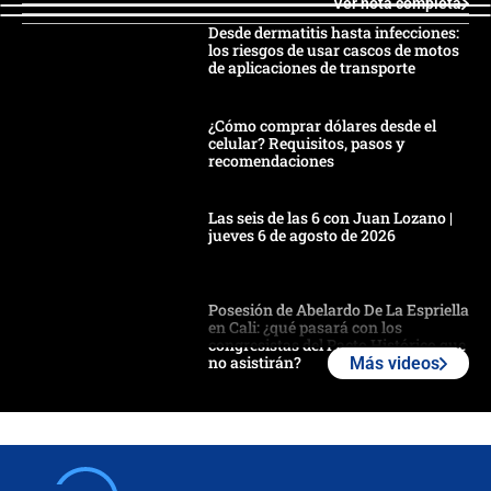
Ver nota completa
Desde dermatitis hasta infecciones:
los riesgos de usar cascos de motos
de aplicaciones de transporte
¿Cómo comprar dólares desde el
celular? Requisitos, pasos y
recomendaciones
Las seis de las 6 con Juan Lozano |
jueves 6 de agosto de 2026
Posesión de Abelardo De La Espriella
en Cali: ¿qué pasará con los
congresistas del Pacto Histórico que
no asistirán?
Más videos
Álvaro Uribe asistirá a la posesión y
crece el pulso por la elección del
contralor