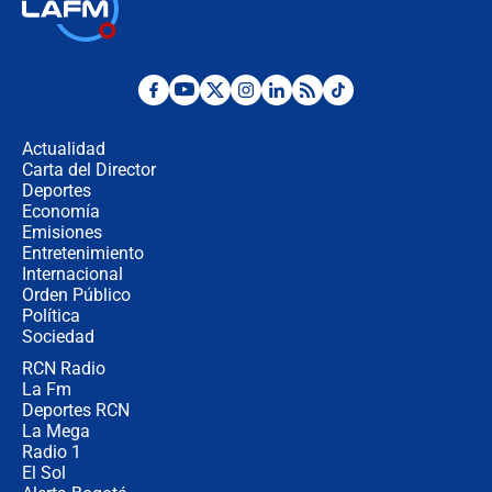
🔴 EN VIVO | Noticiero La FM con
Juan Lozano - 6 de agosto de 2026
¿Por qué De la Espriella gobernará
desde Barranquilla? Experto explica
la razón
Actualidad
Carta del Director
Estratega de Abelardo de la Espriella
Deportes
revela cómo venció a la “casta
Economía
política” en campaña: “Estaba
Emisiones
completamente seguro”
Entretenimiento
Internacional
Alias ‘Calarcá’ habría pagado $60
Orden Público
millones al mes a un supuesto
Política
coronel para filtrar información del
Ejército
Sociedad
RCN Radio
Las razones para escoger al nuevo
La Fm
director de la Policía
Deportes RCN
La Mega
Radio 1
El Sol