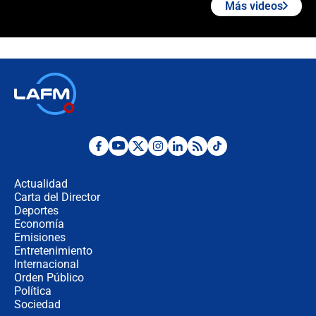
Más videos
¿Cómo comprar dólares desde el
celular? Requisitos, pasos y
recomendaciones
Las seis de las 6 con Juan Lozano |
jueves 6 de agosto de 2026
Posesión de Abelardo De La Espriella
en Cali: ¿qué pasará con los
congresistas del Pacto Histórico que
Actualidad
no asistirán?
Carta del Director
Álvaro Uribe asistirá a la posesión y
Deportes
crece el pulso por la elección del
Economía
contralor
Emisiones
Entretenimiento
Internacional
🔴 EN VIVO | Noticiero La FM con
Orden Público
Juan Lozano - 6 de agosto de 2026
Política
Sociedad