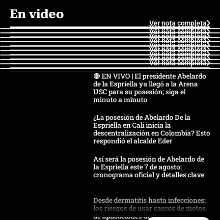
En video
Ver nota completa
Ver nota completa
Ver nota completa
Ver nota completa
Ver nota completa
Ver nota completa
Ver nota completa
Ver nota completa
Ver nota completa
Ver nota completa
🔴 EN VIVO | El presidente Abelardo
de la Espriella ya llegó a la Arena
USC para su posesión; siga el
minuto a minuto
¿La posesión de Abelardo De la
Espriella en Cali inicia la
descentralización en Colombia? Esto
respondió el alcalde Eder
Así será la posesión de Abelardo de
la Espriella este 7 de agosto:
cronograma oficial y detalles clave
Desde dermatitis hasta infecciones:
los riesgos de usar cascos de motos
de aplicaciones de transporte