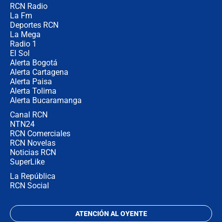
RCN Radio
¿Por qué De la Espriella gobernará
La Fm
desde Barranquilla? Experto explica
la razón
Deportes RCN
La Mega
Radio 1
El Sol
Alerta Bogotá
Alerta Cartagena
Alerta Paisa
Alerta Tolima
Alerta Bucaramanga
Canal RCN
NTN24
RCN Comerciales
RCN Novelas
Noticias RCN
SuperLike
La República
RCN Social
ATENCIÓN AL OYENTE