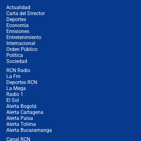
de aplicaciones de transporte
Actualidad
Carta del Director
¿Cómo comprar dólares desde el
Deportes
celular? Requisitos, pasos y
Economía
recomendaciones
Emisiones
Entretenimiento
Internacional
Las seis de las 6 con Juan Lozano |
Orden Público
jueves 6 de agosto de 2026
Política
Sociedad
RCN Radio
Posesión de Abelardo De La Espriella
La Fm
en Cali: ¿qué pasará con los
congresistas del Pacto Histórico que
Deportes RCN
no asistirán?
La Mega
Radio 1
El Sol
Alerta Bogotá
Alerta Cartagena
Alerta Paisa
Alerta Tolima
Alerta Bucaramanga
Canal RCN