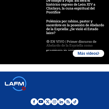
De obispo a Papa: así será el
histórico regreso de León XIV a
Chiclayo, la cuna espiritual del
Pontífice
Polémica por rabino, pastor y
sacerdote en la posesión de Abelardo
de la Espriella: ¿Se violó el Estado
laico?
🔴 EN VIVO | Primer discurso de
Abelardo de la Espriella como
presidente de Colombia
Más videos
¿La posesión de Abelardo De la
Espriella en Cali inicia la
descentralización en Colombia? Esto
respondió el alcalde Eder
Así será la posesión de Abelardo de
la Espriella este 7 de agosto:
cronograma oficial y detalles clave
Desde dermatitis hasta infecciones:
los riesgos de usar cascos de motos