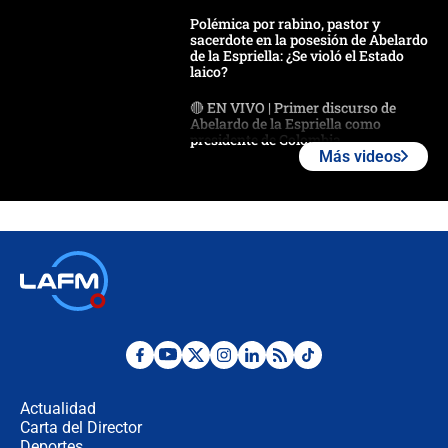
Polémica por rabino, pastor y
sacerdote en la posesión de Abelardo
de la Espriella: ¿Se violó el Estado
laico?
🔴 EN VIVO | Primer discurso de
Abelardo de la Espriella como
presidente de Colombia
Más videos
¿La posesión de Abelardo De la
Espriella en Cali inicia la
descentralización en Colombia? Esto
respondió el alcalde Eder
Así será la posesión de Abelardo de
la Espriella este 7 de agosto:
cronograma oficial y detalles clave
Desde dermatitis hasta infecciones:
los riesgos de usar cascos de motos
de aplicaciones de transporte
Actualidad
Carta del Director
¿Cómo comprar dólares desde el
Deportes