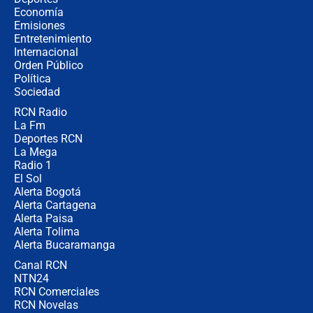
celular? Requisitos, pasos y
Economía
recomendaciones
Emisiones
Entretenimiento
Internacional
Las seis de las 6 con Juan Lozano |
Orden Público
jueves 6 de agosto de 2026
Política
Sociedad
RCN Radio
Posesión de Abelardo De La Espriella
La Fm
en Cali: ¿qué pasará con los
congresistas del Pacto Histórico que
Deportes RCN
no asistirán?
La Mega
Radio 1
El Sol
Alerta Bogotá
Alerta Cartagena
Alerta Paisa
Alerta Tolima
Alerta Bucaramanga
Canal RCN
NTN24
RCN Comerciales
RCN Novelas