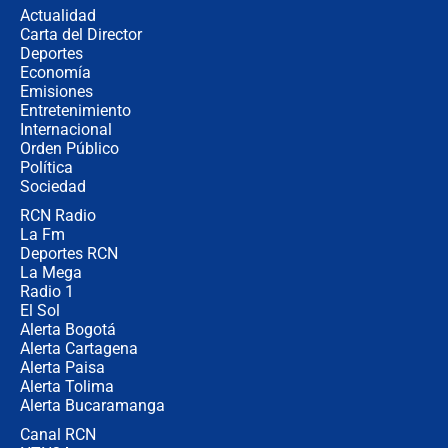
congresistas del Pacto Histórico que
Actualidad
no asistirán?
Carta del Director
Álvaro Uribe asistirá a la posesión y
Deportes
crece el pulso por la elección del
Economía
contralor
Emisiones
Entretenimiento
Internacional
🔴 EN VIVO | Noticiero La FM con
Orden Público
Juan Lozano - 6 de agosto de 2026
Política
Sociedad
RCN Radio
¿Por qué De la Espriella gobernará
La Fm
desde Barranquilla? Experto explica
la razón
Deportes RCN
La Mega
Radio 1
El Sol
Alerta Bogotá
Alerta Cartagena
Alerta Paisa
Alerta Tolima
Alerta Bucaramanga
Canal RCN