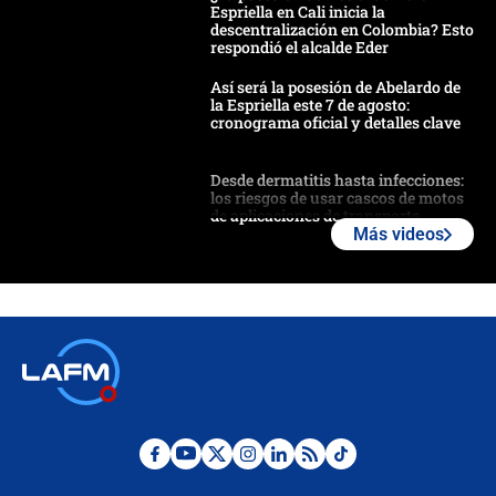
Espriella en Cali inicia la
descentralización en Colombia? Esto
respondió el alcalde Eder
Así será la posesión de Abelardo de
la Espriella este 7 de agosto:
cronograma oficial y detalles clave
Desde dermatitis hasta infecciones:
los riesgos de usar cascos de motos
de aplicaciones de transporte
Más videos
¿Cómo comprar dólares desde el
celular? Requisitos, pasos y
recomendaciones
Las seis de las 6 con Juan Lozano |
jueves 6 de agosto de 2026
Posesión de Abelardo De La Espriella
en Cali: ¿qué pasará con los