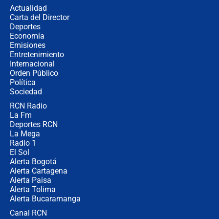
congresistas del Pacto Histórico que
Actualidad
no asistirán?
Carta del Director
Álvaro Uribe asistirá a la posesión y
Deportes
crece el pulso por la elección del
Economía
contralor
Emisiones
Entretenimiento
Internacional
🔴 EN VIVO | Noticiero La FM con
Orden Público
Juan Lozano - 6 de agosto de 2026
Política
Sociedad
RCN Radio
¿Por qué De la Espriella gobernará
La Fm
desde Barranquilla? Experto explica
la razón
Deportes RCN
La Mega
Radio 1
El Sol
Alerta Bogotá
Alerta Cartagena
Alerta Paisa
Alerta Tolima
Alerta Bucaramanga
Canal RCN