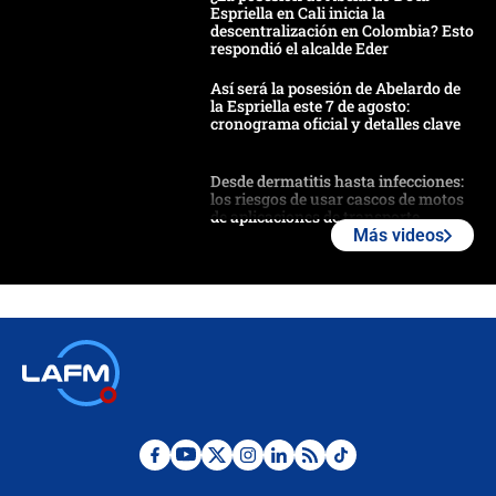
Espriella en Cali inicia la
descentralización en Colombia? Esto
respondió el alcalde Eder
Así será la posesión de Abelardo de
la Espriella este 7 de agosto:
cronograma oficial y detalles clave
Desde dermatitis hasta infecciones:
los riesgos de usar cascos de motos
de aplicaciones de transporte
Más videos
¿Cómo comprar dólares desde el
celular? Requisitos, pasos y
recomendaciones
Las seis de las 6 con Juan Lozano |
jueves 6 de agosto de 2026
Posesión de Abelardo De La Espriella
en Cali: ¿qué pasará con los