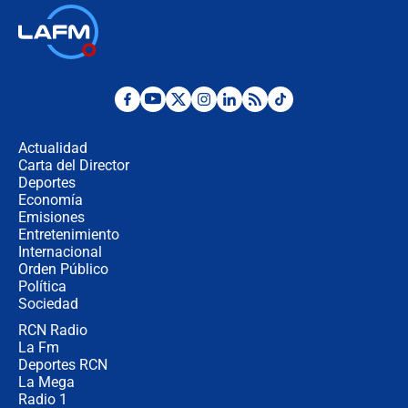
🔴 EN VIVO | Primer discurso de
Abelardo de la Espriella como
presidente de Colombia
¿La posesión de Abelardo De la
Espriella en Cali inicia la
descentralización en Colombia? Esto
Actualidad
respondió el alcalde Eder
Carta del Director
Así será la posesión de Abelardo de
Deportes
la Espriella este 7 de agosto:
Economía
cronograma oficial y detalles clave
Emisiones
Entretenimiento
Internacional
Desde dermatitis hasta infecciones:
Orden Público
los riesgos de usar cascos de motos
Política
de aplicaciones de transporte
Sociedad
RCN Radio
¿Cómo comprar dólares desde el
La Fm
celular? Requisitos, pasos y
recomendaciones
Deportes RCN
La Mega
Radio 1