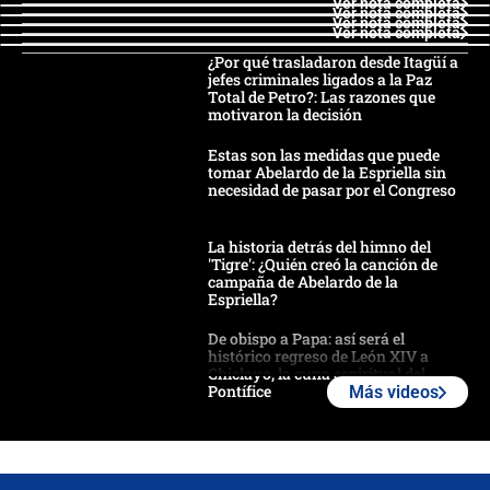
Ver nota completa
Ver nota completa
Ver nota completa
Ver nota completa
¿Por qué trasladaron desde Itagüí a
jefes criminales ligados a la Paz
Total de Petro?: Las razones que
motivaron la decisión
Estas son las medidas que puede
tomar Abelardo de la Espriella sin
necesidad de pasar por el Congreso
La historia detrás del himno del
'Tigre': ¿Quién creó la canción de
campaña de Abelardo de la
Espriella?
De obispo a Papa: así será el
histórico regreso de León XIV a
Chiclayo, la cuna espiritual del
Pontífice
Más videos
Polémica por rabino, pastor y
sacerdote en la posesión de Abelardo
de la Espriella: ¿Se violó el Estado
laico?