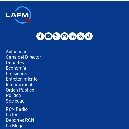
respondió el alcalde Eder
Así será la posesión de Abelardo de
la Espriella este 7 de agosto:
cronograma oficial y detalles clave
Desde dermatitis hasta infecciones:
los riesgos de usar cascos de motos
de aplicaciones de transporte
Actualidad
Carta del Director
¿Cómo comprar dólares desde el
Deportes
celular? Requisitos, pasos y
Economía
recomendaciones
Emisiones
Entretenimiento
Internacional
Las seis de las 6 con Juan Lozano |
Orden Público
jueves 6 de agosto de 2026
Política
Sociedad
RCN Radio
Posesión de Abelardo De La Espriella
La Fm
en Cali: ¿qué pasará con los
congresistas del Pacto Histórico que
Deportes RCN
no asistirán?
La Mega