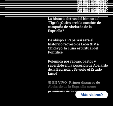
Ver nota completa
Ver nota completa
Ver nota completa
Ver nota completa
Ver nota completa
Ver nota completa
La historia detrás del himno del
'Tigre': ¿Quién creó la canción de
campaña de Abelardo de la
Espriella?
De obispo a Papa: así será el
histórico regreso de León XIV a
Chiclayo, la cuna espiritual del
Pontífice
Polémica por rabino, pastor y
sacerdote en la posesión de Abelardo
de la Espriella: ¿Se violó el Estado
laico?
🔴 EN VIVO | Primer discurso de
Abelardo de la Espriella como
presidente de Colombia
Más videos
¿La posesión de Abelardo De la
Espriella en Cali inicia la
descentralización en Colombia? Esto