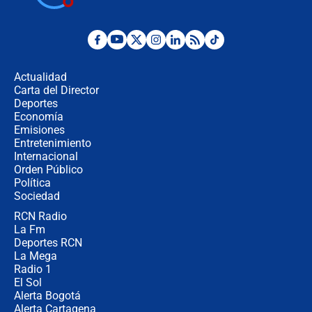
cronograma oficial y detalles clave
Desde dermatitis hasta infecciones:
los riesgos de usar cascos de motos
de aplicaciones de transporte
Actualidad
Carta del Director
¿Cómo comprar dólares desde el
Deportes
celular? Requisitos, pasos y
Economía
recomendaciones
Emisiones
Entretenimiento
Internacional
Las seis de las 6 con Juan Lozano |
Orden Público
jueves 6 de agosto de 2026
Política
Sociedad
RCN Radio
Posesión de Abelardo De La Espriella
La Fm
en Cali: ¿qué pasará con los
congresistas del Pacto Histórico que
Deportes RCN
no asistirán?
La Mega
Radio 1
El Sol
Alerta Bogotá
Alerta Cartagena