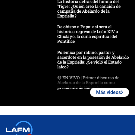
La historia detrás del himno del
'Tigre': ¿Quién creó la canción de
campaña de Abelardo de la
Espriella?
De obispo a Papa: así será el
histórico regreso de León XIV a
Chiclayo, la cuna espiritual del
Pontífice
Polémica por rabino, pastor y
sacerdote en la posesión de Abelardo
de la Espriella: ¿Se violó el Estado
laico?
🔴 EN VIVO | Primer discurso de
Abelardo de la Espriella como
presidente de Colombia
Más videos
¿La posesión de Abelardo De la
Espriella en Cali inicia la
descentralización en Colombia? Esto
respondió el alcalde Eder
Así será la posesión de Abelardo de
la Espriella este 7 de agosto: