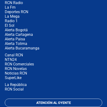
RCN Radio
Posesión de Abelardo De La Espriella
La Fm
en Cali: ¿qué pasará con los
congresistas del Pacto Histórico que
Deportes RCN
no asistirán?
La Mega
Radio 1
El Sol
Alerta Bogotá
Alerta Cartagena
Alerta Paisa
Alerta Tolima
Alerta Bucaramanga
Canal RCN
NTN24
RCN Comerciales
RCN Novelas
Noticias RCN
SuperLike
La República
RCN Social
ATENCIÓN AL OYENTE