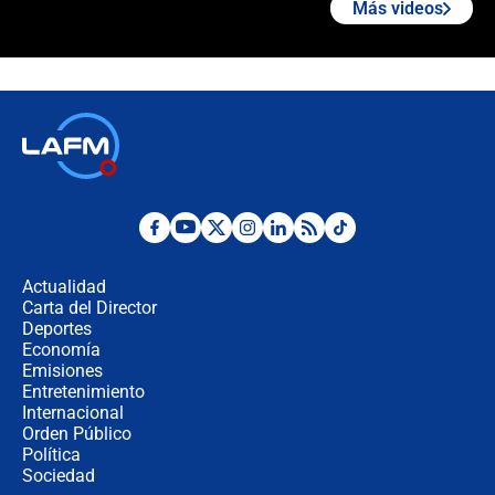
Más videos
¿La posesión de Abelardo De la
Espriella en Cali inicia la
descentralización en Colombia? Esto
respondió el alcalde Eder
Así será la posesión de Abelardo de
la Espriella este 7 de agosto:
cronograma oficial y detalles clave
Desde dermatitis hasta infecciones:
los riesgos de usar cascos de motos
de aplicaciones de transporte
Actualidad
Carta del Director
¿Cómo comprar dólares desde el
Deportes
celular? Requisitos, pasos y
Economía
recomendaciones
Emisiones
Entretenimiento
Internacional
Las seis de las 6 con Juan Lozano |
Orden Público
jueves 6 de agosto de 2026
Política
Sociedad