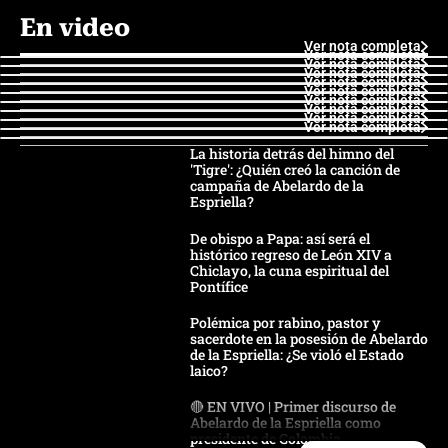
En video
Ver nota completa
Ver nota completa
Ver nota completa
Ver nota completa
Ver nota completa
Ver nota completa
Ver nota completa
Ver nota completa
Ver nota completa
Ver nota completa
La historia detrás del himno del
'Tigre': ¿Quién creó la canción de
campaña de Abelardo de la
Espriella?
De obispo a Papa: así será el
histórico regreso de León XIV a
Chiclayo, la cuna espiritual del
Pontífice
Polémica por rabino, pastor y
sacerdote en la posesión de Abelardo
de la Espriella: ¿Se violó el Estado
laico?
🔴 EN VIVO | Primer discurso de
Abelardo de la Espriella como
presidente de Colombia