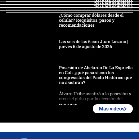
Ver nota completa
Ver nota completa
Ver nota completa
¿Cómo comprar dólares desde el
celular? Requisitos, pasos y
recomendaciones
Las seis de las 6 con Juan Lozano |
jueves 6 de agosto de 2026
Posesión de Abelardo De La Espriella
en Cali: ¿qué pasará con los
congresistas del Pacto Histórico que
no asistirán?
Álvaro Uribe asistirá a la posesión y
crece el pulso por la elección del
contralor
Más videos
🔴 EN VIVO | Noticiero La FM con
Juan Lozano - 6 de agosto de 2026