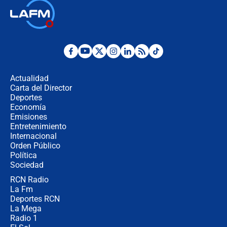
¿Por qué De la Espriella gobernará
desde Barranquilla? Experto explica
la razón
Estratega de Abelardo de la Espriella
revela cómo venció a la “casta
política” en campaña: “Estaba
Actualidad
completamente seguro”
Carta del Director
Alias ‘Calarcá’ habría pagado $60
Deportes
millones al mes a un supuesto
Economía
coronel para filtrar información del
Emisiones
Ejército
Entretenimiento
Internacional
Las razones para escoger al nuevo
Orden Público
director de la Policía
Política
Sociedad
RCN Radio
"Prohibir es la salida fácil": ¿Qué
La Fm
futuro les espera a las cabalgatas en
Colombia?
Deportes RCN
La Mega
Radio 1