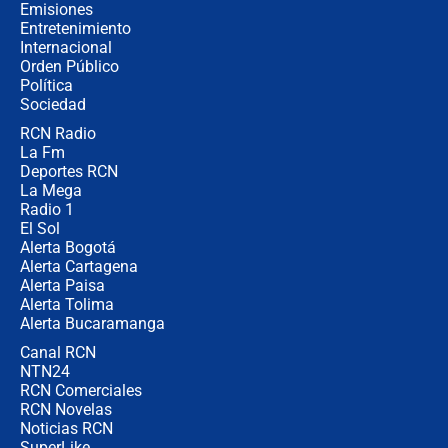
recomendaciones
Emisiones
Entretenimiento
Internacional
Las seis de las 6 con Juan Lozano |
Orden Público
jueves 6 de agosto de 2026
Política
Sociedad
RCN Radio
Posesión de Abelardo De La Espriella
La Fm
en Cali: ¿qué pasará con los
congresistas del Pacto Histórico que
Deportes RCN
no asistirán?
La Mega
Radio 1
El Sol
Alerta Bogotá
Alerta Cartagena
Alerta Paisa
Alerta Tolima
Alerta Bucaramanga
Canal RCN
NTN24
RCN Comerciales
RCN Novelas
Noticias RCN
SuperLike