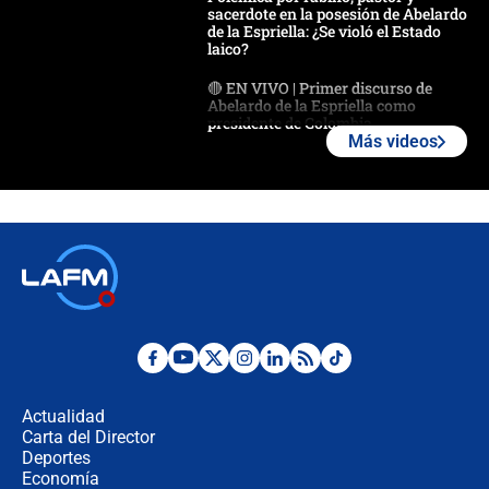
sacerdote en la posesión de Abelardo
de la Espriella: ¿Se violó el Estado
laico?
🔴 EN VIVO | Primer discurso de
Abelardo de la Espriella como
presidente de Colombia
Más videos
¿La posesión de Abelardo De la
Espriella en Cali inicia la
descentralización en Colombia? Esto
respondió el alcalde Eder
Así será la posesión de Abelardo de
la Espriella este 7 de agosto:
cronograma oficial y detalles clave
Desde dermatitis hasta infecciones:
los riesgos de usar cascos de motos
de aplicaciones de transporte
Actualidad
Carta del Director
¿Cómo comprar dólares desde el
Deportes
celular? Requisitos, pasos y
Economía