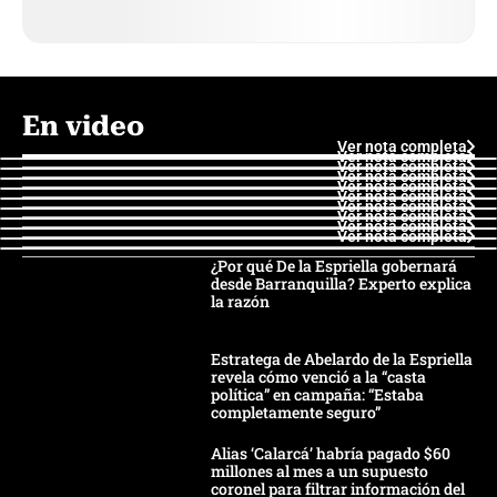
En video
Ver nota completa
Ver nota completa
Ver nota completa
Ver nota completa
Ver nota completa
Ver nota completa
Ver nota completa
Ver nota completa
Ver nota completa
Ver nota completa
¿Por qué De la Espriella gobernará
desde Barranquilla? Experto explica
la razón
Estratega de Abelardo de la Espriella
revela cómo venció a la “casta
política” en campaña: “Estaba
completamente seguro”
Alias ‘Calarcá’ habría pagado $60
millones al mes a un supuesto
coronel para filtrar información del