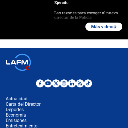
Ejército
Las razones para escoger al nuevo
director de la Policía
Más videos
"Prohibir es la salida fácil": ¿Qué
futuro les espera a las cabalgatas en
Colombia?
Ministro de Defensa no descarta el
uso de la UNDMO ante posibles
disturbios durante la posesión
"No hubo fraude ni posibilidad de
fraude": Auditoría respondió a
señalamientos de Petro sobre
Actualidad
elección de Abelardo de La Espriella
Carta del Director
Tras su posesión, presidente De la
Deportes
Espriella empieza gira por regiones
Economía
donde perdió
Emisiones
Entretenimiento