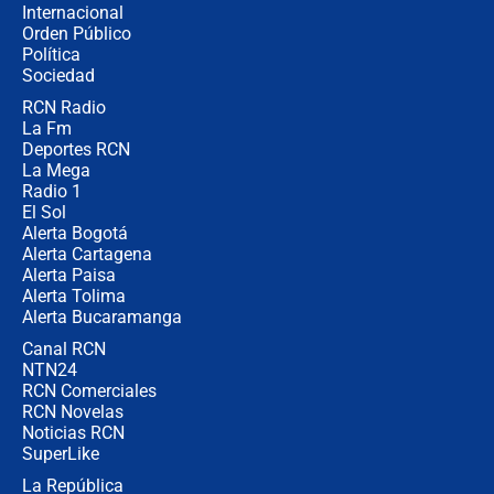
Internacional
Las seis de las 6 con Juan Lozano |
Orden Público
miércoles 5 de agosto de 2026
Política
Sociedad
RCN Radio
🔴 EN VIVO | Noticiero La FM con
La Fm
Juan Lozano - 5 de agosto de 2026
Deportes RCN
La Mega
Radio 1
El Sol
Alerta Bogotá
Alerta Cartagena
Alerta Paisa
Alerta Tolima
Alerta Bucaramanga
Canal RCN
NTN24
RCN Comerciales
RCN Novelas
Noticias RCN
SuperLike
La República