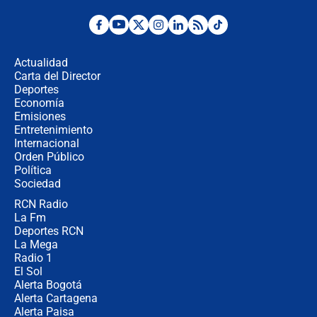
Desde dermatitis hasta infecciones:
los riesgos de usar cascos de motos
de aplicaciones de transporte
Actualidad
Carta del Director
¿Cómo comprar dólares desde el
Deportes
celular? Requisitos, pasos y
Economía
recomendaciones
Emisiones
Entretenimiento
Internacional
Las seis de las 6 con Juan Lozano |
Orden Público
jueves 6 de agosto de 2026
Política
Sociedad
RCN Radio
Posesión de Abelardo De La Espriella
La Fm
en Cali: ¿qué pasará con los
congresistas del Pacto Histórico que
Deportes RCN
no asistirán?
La Mega
Radio 1
El Sol
Alerta Bogotá
Alerta Cartagena
Alerta Paisa