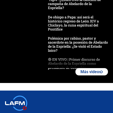
campaña de Abelardo de la
Espriella?
De obispo a Papa: así será el
histórico regreso de León XIV a
Chiclayo, la cuna espiritual del
Pontífice
Polémica por rabino, pastor y
sacerdote en la posesión de Abelardo
de la Espriella: ¿Se violó el Estado
laico?
🔴 EN VIVO | Primer discurso de
Abelardo de la Espriella como
presidente de Colombia
Más videos
¿La posesión de Abelardo De la
Espriella en Cali inicia la
descentralización en Colombia? Esto
respondió el alcalde Eder
Así será la posesión de Abelardo de
la Espriella este 7 de agosto:
cronograma oficial y detalles clave