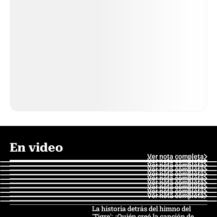
En video
Ver nota completa
Ver nota completa
Ver nota completa
Ver nota completa
Ver nota completa
Ver nota completa
Ver nota completa
Ver nota completa
Ver nota completa
Ver nota completa
La historia detrás del himno del
'Tigre': ¿Quién creó la canción de