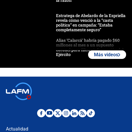
la razón
Estratega de Abelardo de la Espriella
revela cómo venció a la “casta
política” en campaña: “Estaba
completamente seguro”
Alias ‘Calarcá’ habría pagado $60
millones al mes a un supuesto
coronel para filtrar información del
Ejército
Más videos
Las razones para escoger al nuevo
director de la Policía
"Prohibir es la salida fácil": ¿Qué
futuro les espera a las cabalgatas en
Colombia?
Ministro de Defensa no descarta el
uso de la UNDMO ante posibles
disturbios durante la posesión
Actualidad