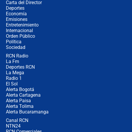
Carta del Director
"No hubo fraude ni posibilidad de
Deportes
fraude": Auditoría respondió a
Economía
señalamientos de Petro sobre
Emisiones
elección de Abelardo de La Espriella
Entretenimiento
Internacional
Tras su posesión, presidente De la
Orden Público
Espriella empieza gira por regiones
Política
donde perdió
Sociedad
RCN Radio
Las seis de las 6 con Juan Lozano |
La Fm
miércoles 5 de agosto de 2026
Deportes RCN
La Mega
Radio 1
El Sol
Alerta Bogotá
Alerta Cartagena
Alerta Paisa
Alerta Tolima
Alerta Bucaramanga
Canal RCN
NTN24
RCN Comerciales