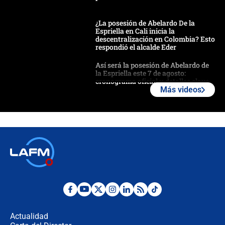
¿La posesión de Abelardo De la
Espriella en Cali inicia la
descentralización en Colombia? Esto
respondió el alcalde Eder
Así será la posesión de Abelardo de
la Espriella este 7 de agosto:
cronograma oficial y detalles clave
Más videos
Desde dermatitis hasta infecciones:
los riesgos de usar cascos de motos
de aplicaciones de transporte
¿Cómo comprar dólares desde el
celular? Requisitos, pasos y
recomendaciones
Las seis de las 6 con Juan Lozano |
jueves 6 de agosto de 2026
Actualidad