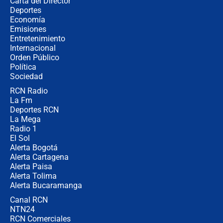
Carta del Director
Posesión de Abelardo De La Espriella
Deportes
en Cali: ¿qué pasará con los
Economía
congresistas del Pacto Histórico que
Emisiones
no asistirán?
Entretenimiento
Internacional
Álvaro Uribe asistirá a la posesión y
Orden Público
crece el pulso por la elección del
Política
contralor
Sociedad
RCN Radio
🔴 EN VIVO | Noticiero La FM con
La Fm
Juan Lozano - 6 de agosto de 2026
Deportes RCN
La Mega
Radio 1
El Sol
Alerta Bogotá
Alerta Cartagena
Alerta Paisa
Alerta Tolima
Alerta Bucaramanga
Canal RCN
NTN24
RCN Comerciales