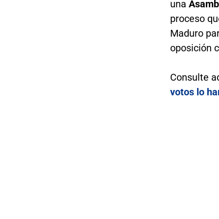
una
Asambl
proceso qu
Maduro par
oposición c
Consulte a
votos lo h