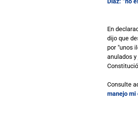
Díaz: “no 
En declara
dijo que d
por "unos i
anulados y 
Constitució
Consulte a
manejo mi 