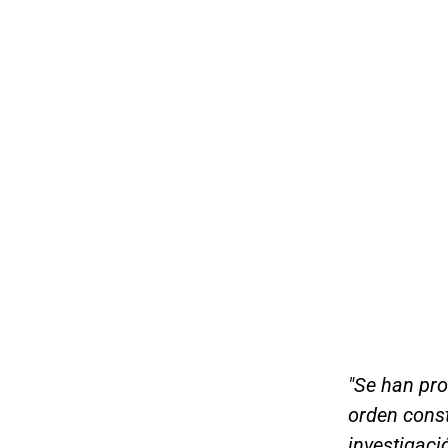
"Se han pr
orden const
investigac