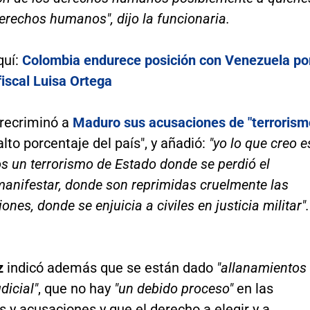
derechos humanos", dijo la funcionaria.
quí:
Colombia endurece posición con Venezuela po
fiscal Luisa Ortega
recriminó a
Maduro sus acusaciones de "terrorism
alto porcentaje del país", y añadió:
"yo lo que creo e
 un terrorismo de Estado donde se perdió el
anifestar, donde son reprimidas cruelmente las
nes, donde se enjuicia a civiles en justicia militar".
z
indicó además que se están dado
"allanamientos
dicial"
, que no hay
"un debido proceso"
en las
 y acusaciones y que el derecho a elegir y a