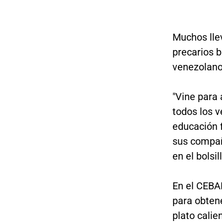
Muchos lle
precarios b
venezolanos
"Vine para
todos los v
educación f
sus compañ
en el bolsil
En el CEBAF
para obtene
plato calie