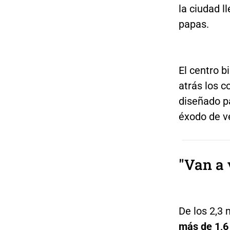
la ciudad l
papas.
El centro b
atrás los c
diseñado pa
éxodo de ve
"Van a 
De los 2,3 
más de 1,6