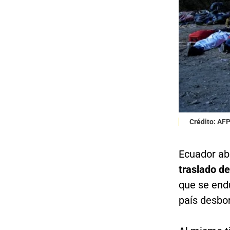
Crédito: AF
Ecuador ab
traslado d
que se end
país desbo