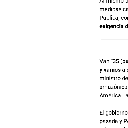
Al mismo ti
medidas cau
Pública, co
exigencia d
Van
"35 (b
y vamos a 
ministro de
amazónica c
América La
El gobiern
pasada y P