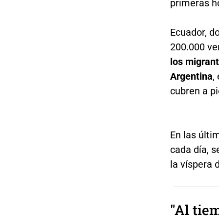
primeras h
Ecuador, d
200.000 ve
los migrant
Argentina
,
cubren a pi
En las últ
cada día, s
la víspera 
"Al tie