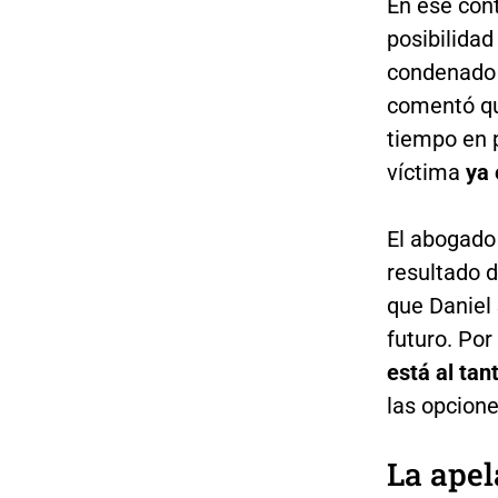
En ese cont
posibilida
condenado e
comentó qu
tiempo en p
víctima
ya 
El abogado
resultado 
que Daniel
futuro. Por
está al tan
las opcione
La apel