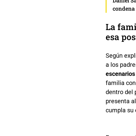
Daniel S
condena 
La fami
esa pos
Según expl
a los padre
escenarios
familia co
dentro del 
presenta a
cumpla su 