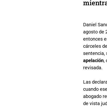
mientr
Daniel San
agosto de 2
entonces e
cárceles d
sentencia, 
apelación
,
revisada.
Las declar
cuando ese
abogado re
de vista ju