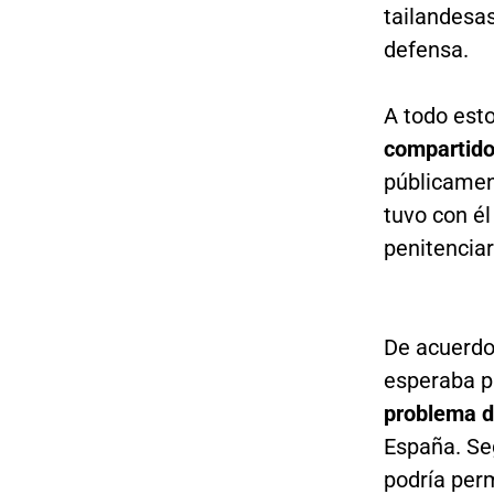
tailandesas
defensa.
A todo est
compartido
públicamen
tuvo con él
penitenciar
De acuerdo
esperaba p
problema d
España. Se
podría perm