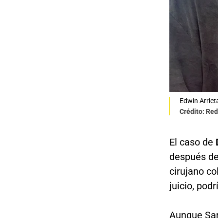
Edwin Arriet
Crédito: Red
El caso de
después d
cirujano c
juicio, pod
Aunque Sa