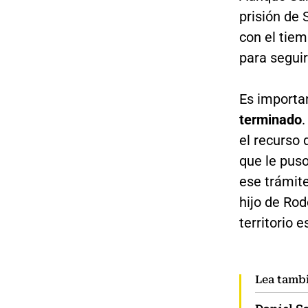
prisión de 
con el tie
para seguir
Es importa
terminado
el recurso
que le puso
ese trámit
hijo de Rod
territorio e
Lea tamb