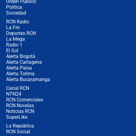
Orden Público
jueves 6 de agosto de 2026
Política
Sociedad
RCN Radio
Posesión de Abelardo De La Espriella
La Fm
en Cali: ¿qué pasará con los
congresistas del Pacto Histórico que
Deportes RCN
no asistirán?
La Mega
Radio 1
El Sol
Alerta Bogotá
Alerta Cartagena
Alerta Paisa
Alerta Tolima
Alerta Bucaramanga
Canal RCN
NTN24
RCN Comerciales
RCN Novelas
Noticias RCN
SuperLike
La República
RCN Social