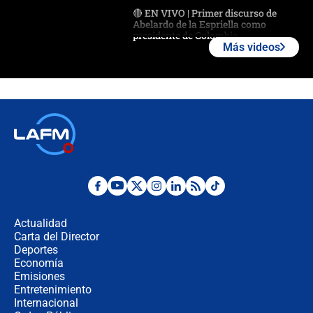
🔴 EN VIVO | Primer discurso de
Abelardo de la Espriella como
presidente de Colombia
Más videos
¿La posesión de Abelardo De la
Espriella en Cali inicia la
descentralización en Colombia? Esto
respondió el alcalde Eder
Así será la posesión de Abelardo de
la Espriella este 7 de agosto:
cronograma oficial y detalles clave
Desde dermatitis hasta infecciones:
los riesgos de usar cascos de motos
de aplicaciones de transporte
Actualidad
Carta del Director
¿Cómo comprar dólares desde el
Deportes
celular? Requisitos, pasos y
Economía
recomendaciones
Emisiones
Entretenimiento
Internacional
Las seis de las 6 con Juan Lozano |