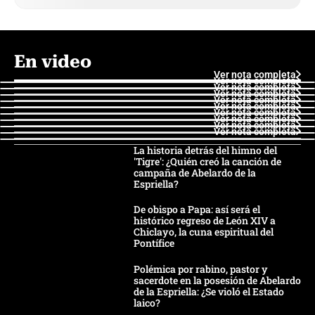
En video
Ver nota completa
Ver nota completa
Ver nota completa
Ver nota completa
Ver nota completa
Ver nota completa
Ver nota completa
Ver nota completa
Ver nota completa
Ver nota completa
La historia detrás del himno del
'Tigre': ¿Quién creó la canción de
campaña de Abelardo de la
Espriella?
De obispo a Papa: así será el
histórico regreso de León XIV a
Chiclayo, la cuna espiritual del
Pontífice
Polémica por rabino, pastor y
sacerdote en la posesión de Abelardo
de la Espriella: ¿Se violó el Estado
laico?